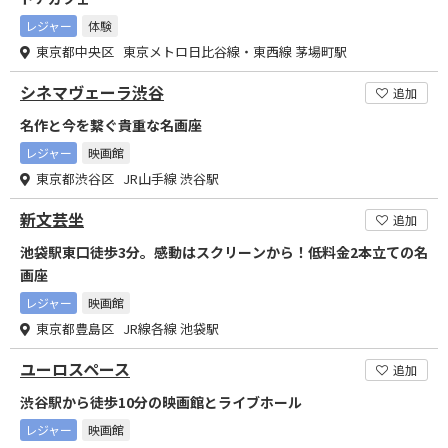
レジャー
体験
東京都中央区 東京メトロ日比谷線・東西線 茅場町駅
シネマヴェーラ渋谷
追加
名作と今を繋ぐ貴重な名画座
レジャー
映画館
東京都渋谷区 JR山手線 渋谷駅
新文芸坐
追加
池袋駅東口徒歩3分。感動はスクリーンから！低料金2本立ての名
画座
レジャー
映画館
東京都豊島区 JR線各線 池袋駅
ユーロスペース
追加
渋谷駅から徒歩10分の映画館とライブホール
レジャー
映画館