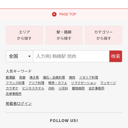
PAGE TOP
エリア
駅・路線
カテゴリー
から探す
から探す
から探す
検索
人気キーワード
居酒屋
和食
焼き鳥
懐石・会席料理
焼肉
イタリア料理
フランス料理
アジア料理
喫茶・カフェ
リラクゼーション
マッサージ
カラオケ
ビジネスホテル
内科
小児科
動物病院
会計事務所
法律事務所
掲載者ログイン
FOLLOW US!