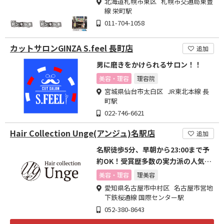
北海道札幌市東区 札幌市交通局東豊
線 栄町駅
011-704-1058
カットサロンGINZA S.feel 長町店
追加
男に磨きをかけられるサロン！！
美容・理容
理容院
宮城県仙台市太白区 JR東北本線 長
町駅
022-746-6621
Hair Collection Unge(アンジュ)名駅店
追加
名駅徒歩5分、早朝から23:00まで予
約OK！受賞歴多数の実力派の人気サ
ロン
美容・理容
理美容
愛知県名古屋市中村区 名古屋市営地
下鉄桜通線 国際センター駅
052-380-8643