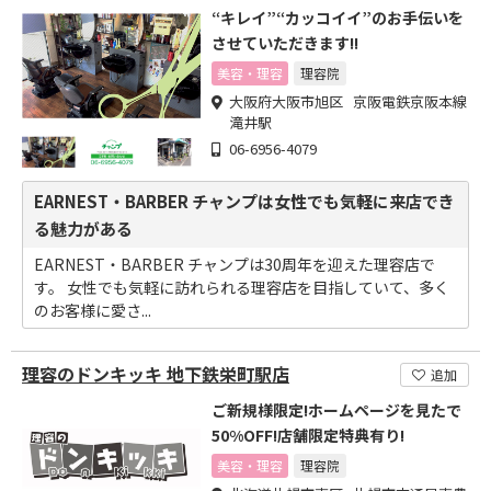
“キレイ”“カッコイイ”のお手伝いを
させていただきます!!
美容・理容
理容院
大阪府大阪市旭区 京阪電鉄京阪本線
滝井駅
06-6956-4079
EARNEST・BARBER チャンプは女性でも気軽に来店でき
る魅力がある
EARNEST・BARBER チャンプは30周年を迎えた理容店で
す。 女性でも気軽に訪れられる理容店を目指していて、多く
のお客様に愛さ...
理容のドンキッキ 地下鉄栄町駅店
追加
ご新規様限定!ホームページを見たで
50%OFF!店舗限定特典有り!
美容・理容
理容院