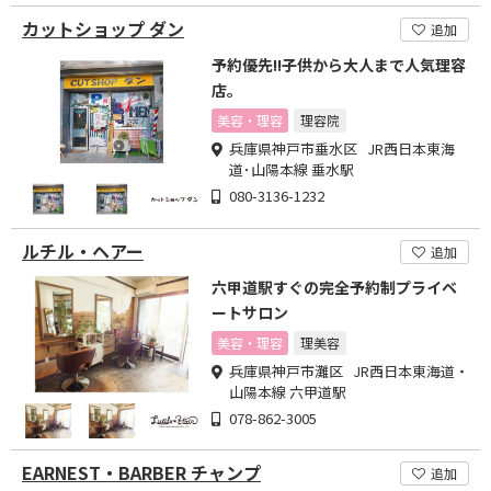
カットショップ ダン
追加
予約優先!!子供から大人まで人気理容
店。
美容・理容
理容院
兵庫県神戸市垂水区 JR西日本東海
道･山陽本線 垂水駅
080-3136-1232
ルチル・ヘアー
追加
六甲道駅すぐの完全予約制プライベ
ートサロン
美容・理容
理美容
兵庫県神戸市灘区 JR西日本東海道・
山陽本線 六甲道駅
078-862-3005
EARNEST・BARBER チャンプ
追加