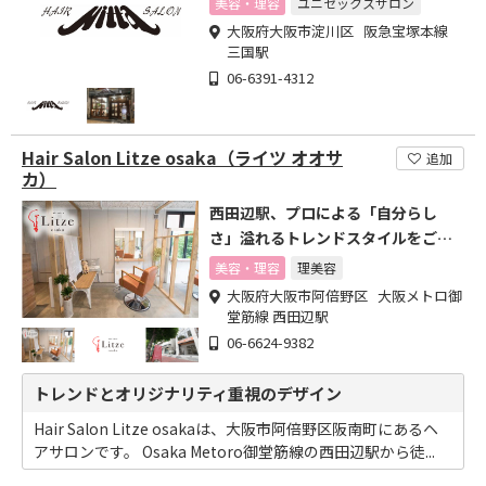
美容・理容
ユニセックスサロン
大阪府大阪市淀川区 阪急宝塚本線
三国駅
06-6391-4312
Hair Salon Litze osaka（ライツ オオサ
追加
カ）
西田辺駅、プロによる「自分らし
さ」溢れるトレンドスタイルをご提
案
美容・理容
理美容
大阪府大阪市阿倍野区 大阪メトロ御
堂筋線 西田辺駅
06-6624-9382
トレンドとオリジナリティ重視のデザイン
Hair Salon Litze osakaは、大阪市阿倍野区阪南町にあるヘ
アサロンです。 Osaka Metoro御堂筋線の西田辺駅から徒...