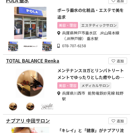
POLA 垂水
追加
ポーラ垂水の化粧品・エステで美を
追求
美容・理容
エステティックサロン
兵庫県神戸市垂水区 JR山陽本線
（JR神戸線） 垂水駅
078-707-6158
TOTAL BALANCE Renka
追加
メンテナンスヨガとリンパトリート
メントでゆったりとした癒やしの時
間をあなたに。
美容・理容
メディカルサロン
兵庫県川西市 能勢電鉄妙見線 畦野
駅
ナプアリ 中田サロン
追加
「キレイ」と「健康」がナプアリ流