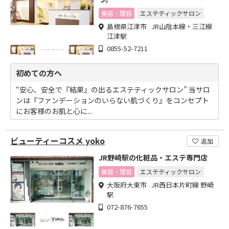
美容・理容
エステティックサロン
島根県江津市 JR山陰本線・三江線
江津駅
0855-52-7211
初めての方へ
“安心、安全で『結果』の出るエステティックサロン” 当サロ
ンは『ファンデーションのいらない肌づくり』をコンセプト
にお客様のお肌と心に...
ビューティーコスメ yoko
追加
JR野崎駅の化粧品・エステ専門店
美容・理容
エステティックサロン
大阪府大東市 JR西日本片町線 野崎
駅
072-876-7655