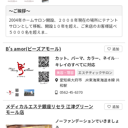
～ご挨拶～
2004年ホームサロン開設、２００８年現在の場所にテナント
サロンとして移転、開設１０年を超え、ご来店のお客様延べ
５０００名を超えま...
B's amor(ビーズアモール)
追加
カット、パーマ、カラー、ネイル…
キレイのすべてに対応
美容・理容
エステティックサロン
愛知県大府市 JR東海東海道本線 共
和駅
0562-45-6370
メディカルエステ銀座リセラ 江津グリーン
追加
モール店
ノーファンデーションでいきましょ
う。