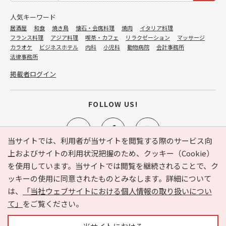
人気キーワード
居酒屋
和食
焼き鳥
懐石・会席料理
焼肉
イタリア料理
フランス料理
アジア料理
喫茶・カフェ
リラクゼーション
マッサージ
カラオケ
ビジネスホテル
内科
小児科
動物病院
会計事務所
法律事務所
掲載者ログイン
FOLLOW US!
当サイトでは、利用者が当サイトを閲覧する際のサービス向
上およびサイトの利用状況把握のため、クッキー（Cookie）
を使用しています。当サイトでは閲覧を継続されることで、ク
e-NAVITA（イーナビタ）とは？
お気に入り
ヘルプ
ッキーの使用に同意されたものとみなします。詳細について
利用規約
個人情報の取り扱いについて
運営会社
は、
「当社ウェブサイトにおける個人情報の取り扱いについ
サイトマップ
広告掲載に関するお問い合わせ
て」
をご覧ください。
サイトの内容に関するお問い合わせ