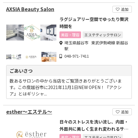
AXSIA Beauty Salon
追加
ラグジュアリー空間でゆったり贅沢
時間を
美容・理容
エステティックサロン
埼玉県越谷市 東武伊勢崎線 新越谷
駅
048-971-7411
ごあいさつ
数あるサロンの中から当店をご覧頂きありがとうございま
す。この度越谷市に2021年11月1日NEW OPEN！『アクシ
ア』とはギリシャ...
esther～エステル～
追加
日々のストレスを洗い流し、内面・
外面共に美しく生まれ変われるサロ
ン
美容・理容
エステティックサロン