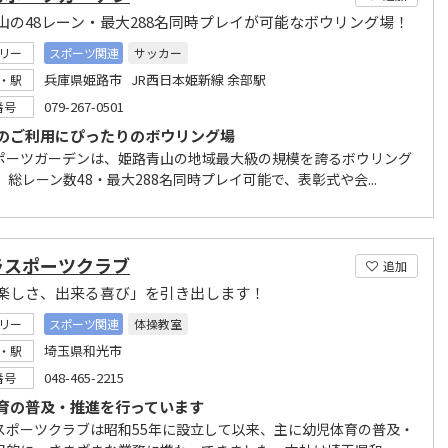
山の48レーン・最大288名同時プレイが可能なボウリング場！
リー
スポーツ関連
サッカー
兵庫県姫路市 JR西日本姫新線 余部駅
・駅
079-267-0501
番号
のご利用にぴったりのボウリング場
ポーツガーデンは、姫路青山の地域最大級の規模を誇るボウリング
 総レーン数48・最大288名同時プレイ可能で、表彰式や会...
ラスポーツクラブ
追加
楽しさ、出来る喜び」を引き出します！
リー
スポーツ関連
体操教室
埼玉県和光市
・駅
048-465-2215
番号
育の普及・推進を行っています
スポーツクラブは昭和55年に設立して以来、主に幼児体育の普及・