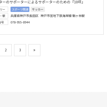
ターのサポーターによるサポーターのための『10坪』
リー
スポーツ関連
サッカー
兵庫県神戸市長田区 神戸市営地下鉄海岸線 駒ヶ林駅
・駅
078-955-8944
番号
2
3