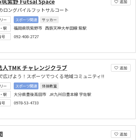
lo筑紫野 Futsal Space
追加
のロングパイルフットサルコート
リー
スポーツ関連
サッカー
福岡県筑紫野市 西鉄天神大牟田線 紫駅
・駅
092-408-2727
番号
法人TMK チャレンジクラブ
追加
で広げよう！スポーツでつくる地域コミュニティ!!
リー
スポーツ関連
体操教室
大分県豊後高田市 JR九州日豊本線 宇佐駅
・駅
0978-53-4733
番号
間
追加