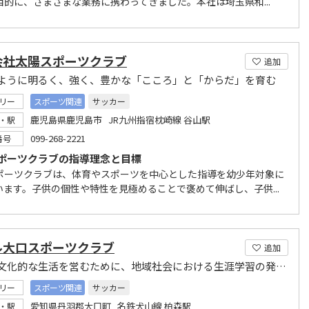
目的に、さまざまな業務に携わってきました。本社は埼玉県和...
会社太陽スポーツクラブ
追加
ように明るく、強く、豊かな「こころ」と「からだ」を育む
リー
スポーツ関連
サッカー
鹿児島県鹿児島市 JR九州指宿枕崎線 谷山駅
・駅
099-268-2221
番号
ポーツクラブの指導理念と目標
ポーツクラブは、体育やスポーツを中心とした指導を幼少年対象に
います。子供の個性や特性を見極めることで褒めて伸ばし、子供...
ル大口スポーツクラブ
追加
健康で文化的な生活を営むために、地域社会における生涯学習の発展に寄与
リー
スポーツ関連
サッカー
愛知県丹羽郡大口町 名鉄犬山線 柏森駅
・駅