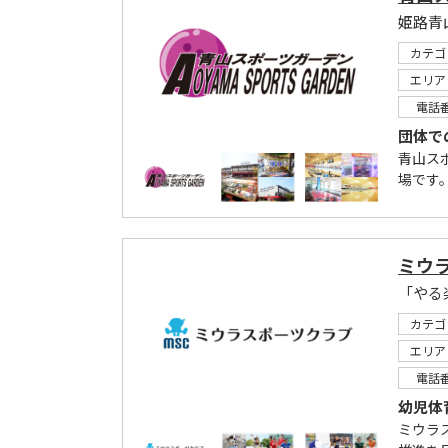
姫路青
カテゴ
エリア
電話
団体で
青山ス
場です。
ミウ
「やる
カテゴ
エリア
電話
幼児体
ミウラ