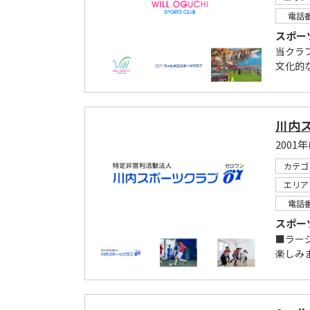
電話
スポー
当クラ
文化的
川内
200
カテゴ
エリア
電話
スポー
■ラー
楽しみま