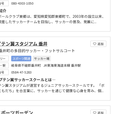
080-4303-1050
番号
紹介
ボールクラブ東郷は、愛知県愛知郡東郷町で、2003年の設立以来、
根差したサッカーチームを目指し、サッカーの普及、発展に...
プテン翼スタジアム 垂井
追加
垂井町の多目的サッカー・フットサルコート
リー
スポーツ関連
サッカー場
岐阜県不破郡垂井町 JR東海東海道本線 垂井駅
・駅
0584-47-5283
番号
プテン翼サッカースクールとは―
テン翼スタジアムが運営するジュニアサッカースクールです。 「ボ
ともだち」を合言葉に、サッカーを通じて健康な心身を育み、個...
スポーツガーデン
追加