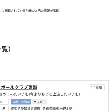
タに掲載されている
地元のお店の情報が満載！
一覧）
トボールクラブ東郷
追加
始めてみたい子も!今よりもっと上達したい子も!
リー
スポーツ関連
サッカー
愛知県愛知郡東郷町 名鉄豊田線 米野木駅
・駅