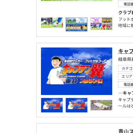
電話
クラブ
フット
地域に
キャ
岐阜県
カテゴ
エリア
電話
―キャ
キャプ
ールは
青山