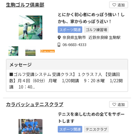
生駒ゴルフ倶楽部
追加
とにかく初心者にめっぽう強い！し
かも、家からめっぽう近い！
スポーツ関連
ゴルフ練習場
奈良県生駒市 近鉄奈良線 生駒駅
06-6683-4333
メッセージ
■ゴルフ受講システム 受講クラス】１クラス７人 【受講回
数】月４回（60分） 月曜 1/20開講 9：20 水曜 1/22開
講 10：40...
カラバッシュテニスクラブ
追加
テニスを楽しむための全てをサポー
トします
スポーツ関連
テニスクラブ