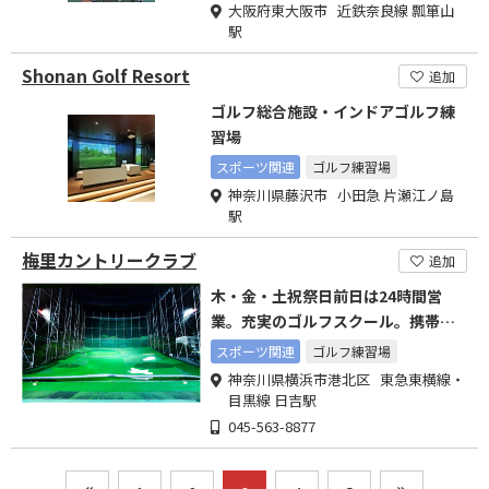
大阪府東大阪市 近鉄奈良線 瓢箪山
駅
Shonan Golf Resort
追加
ゴルフ総合施設・インドアゴルフ練
習場
スポーツ関連
ゴルフ練習場
神奈川県藤沢市 小田急 片瀬江ノ島
駅
梅里カントリークラブ
追加
木・金・土祝祭日前日は24時間営
業。充実のゴルフスクール。携帯で
打席予約可能。
スポーツ関連
ゴルフ練習場
神奈川県横浜市港北区 東急東横線・
目黒線 日吉駅
045-563-8877