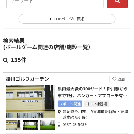
TOPページに戻る
検索結果
(ボールゲーム関連の店舗/施設一覧）
135件
掛川ゴルフガーデン
追加
県内最大級の300ヤード！掛川駅から
車で7分、バンカー・アプローチ有の
ゴルフ練習場！
スポーツ関連
ゴルフ練習場
静岡県掛川市 JR東海道新幹線・東海
道本線 掛川駅
0537-23-5439