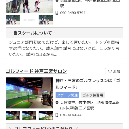
兵庫県三田市 神戸電鉄三田線 三田
駅
090-3490-5794
―当スクールについて―
ジュニア部門 初めてだけど、楽しく習いたい。 トップを目指
す選手になりたい。 成人部門 試合に出ないけど、しっかり習
いたい。 試合に出るから...
ゴルフィード 神戸三宮サロン
追加
神戸・三宮のゴルフレッスンは「ゴ
ルフィード」
スポーツ関連
ゴルフ練習場
兵庫県神戸市中央区 JR東海道本線
(JR神戸線) 三ノ宮駅
078-414-8441
＼ ゴルフフィード3つのこだわり ／