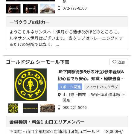
駅
072-773-8160
―当クラブの魅力―
ようこそルネサンスへ！ 伊丹から徒歩3分ほどのところに、
ルネサンス伊丹はございます。 当クラブはトレーニングをす
るだけの場所ではなく、 ...
ゴールドジム シーモール下関
追加
JR下関駅徒歩5分の好立地!未経験&
初心者でも安心。知識・経験豊富な
トレーナーがサポート!
スポーツ関連
フィットネスクラブ
山口県下関市 JR西日本山陽本線 下
関駅
083-224-5046
会員種別・料金1.山口エリアメンバー
下関店・山口宇部店の2店舗利用可能 a.ゴールド 18,000円/