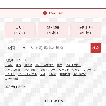
PAGE TOP
エリア
駅・路線
カテゴリー
から探す
から探す
から探す
検索
人気キーワード
居酒屋
和食
焼き鳥
懐石・会席料理
焼肉
イタリア料理
フランス料理
アジア料理
喫茶・カフェ
リラクゼーション
マッサージ
カラオケ
ビジネスホテル
内科
小児科
動物病院
会計事務所
法律事務所
掲載者ログイン
FOLLOW US!