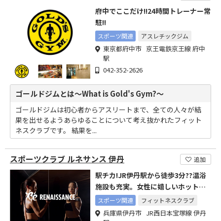
府中でここだけ!!24時間トレーナー常
駐!!
スポーツ関連
アスレチックジム
東京都府中市 京王電鉄京王線 府中
駅
042-352-2626
ゴールドジムとは～What is Gold's Gym?～
ゴールドジムは初心者からアスリートまで、全ての人々が結
果を出せるようあらゆることについて考え抜かれたフィット
ネスクラブです。 結果を...
スポーツクラブ ルネサンス 伊丹
追加
駅チカ!JR伊丹駅から徒歩3分??温浴
施設も充実。女性に嬉しいホットヨ
ガスタジオも完備!!
スポーツ関連
フィットネスクラブ
兵庫県伊丹市 JR西日本宝塚線 伊丹