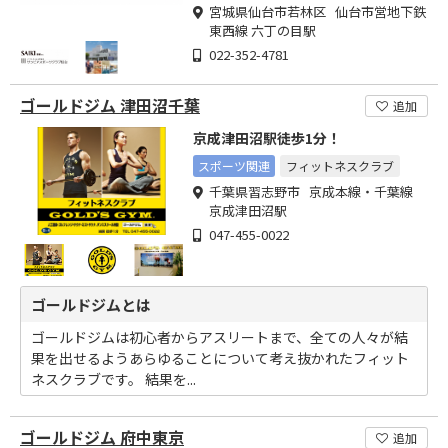
宮城県仙台市若林区 仙台市営地下鉄
東西線 六丁の目駅
022-352-4781
ゴールドジム 津田沼千葉
追加
京成津田沼駅徒歩1分！
スポーツ関連
フィットネスクラブ
千葉県習志野市 京成本線・千葉線
京成津田沼駅
047-455-0022
ゴールドジムとは
ゴールドジムは初心者からアスリートまで、全ての人々が結
果を出せるようあらゆることについて考え抜かれたフィット
ネスクラブです。 結果を...
ゴールドジム 府中東京
追加