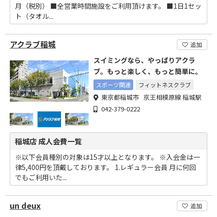
月（税別） ■全営業時間施設をご利用頂けます。 ■1日1セッ
ト（タオル...
アクラブ稲城
追加
スイミングなら、やっぱりアクラ
ブ。もっと楽しく、もっと簡単に。
スポーツ関連
フィットネスクラブ
東京都稲城市 京王相模原線 稲城駅
042-379-0222
稲城店 成人会費一覧
※以下会員種別の対象は15才以上となります。 ※入会金は一
律5,400円を頂戴しております。 1.レギュラー会員 月に何回
でもご利用いた...
un deux
追加