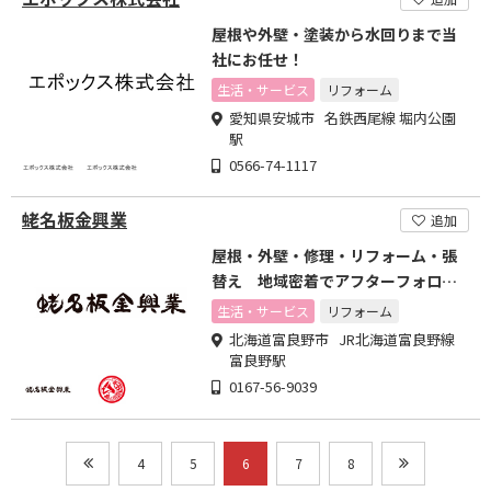
屋根や外壁・塗装から水回りまで当
社にお任せ！
生活・サービス
リフォーム
愛知県安城市 名鉄西尾線 堀内公園
駅
0566-74-1117
蛯名板金興業
追加
屋根・外壁・修理・リフォーム・張
替え 地域密着でアフターフォロー
も充実
生活・サービス
リフォーム
北海道富良野市 JR北海道富良野線
富良野駅
0167-56-9039
4
5
6
7
8