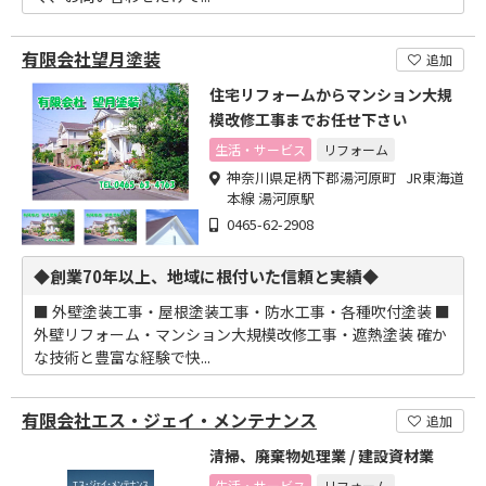
有限会社望月塗装
追加
住宅リフォームからマンション大規
模改修工事までお任せ下さい
生活・サービス
リフォーム
神奈川県足柄下郡湯河原町 JR東海道
本線 湯河原駅
0465-62-2908
◆創業70年以上、地域に根付いた信頼と実績◆
■ 外壁塗装工事・屋根塗装工事・防水工事・各種吹付塗装 ■
外壁リフォーム・マンション大規模改修工事・遮熱塗装 確か
な技術と豊富な経験で快...
有限会社エス・ジェイ・メンテナンス
追加
清掃、廃棄物処理業 / 建設資材業
生活・サービス
リフォーム