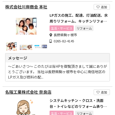
株式会社川岸商会 本社
追加
LPガスの施工、配達、灯油配送、水
周りリフォーム、キッチンリフォー
ム、業務用キッチン
生活・サービス
リフォーム
長野県駒ヶ根市
0265-82-4145
メッセージ
～ごあいさつ～ このたびは当HPを御覧頂きまして誠にありが
とうございます。 当社は長野県駒ヶ根市を中心に南信地区の
LPガス及び燃料の配...
名阪工業株式会社 奈良店
追加
システムキッチン・クロス・洗面
台・トイレなどのリフォーム承りま
す
生活・サービス
リフォーム