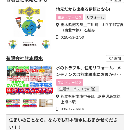
地元だから出来る信頼と安心!
生活・サービス
リフォーム
栃木県河内郡上三川町 ＪＲ宇都宮線
（東北本線） 石橋駅
0285-53-2759
有限会社熊本環水
追加
水のトラブル、住宅リフォーム、メ
ンテナンスは熊本環水におまかせく
ださい。
生活・サービス
生活サービス（その他）
熊本県熊本市中央区 JR鹿児島本線
上熊本駅
096-322-6616
住まいのことなら、なんでも熊本環水におまかせくださ
い！！