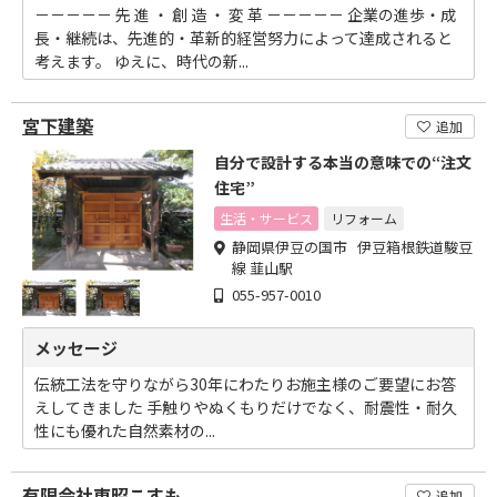
－－－－－ 先 進 ・ 創 造 ・ 変 革 －－－－－ 企業の進歩・成
長・継続は、先進的・革新的経営努力によって達成されると
考えます。 ゆえに、時代の新...
宮下建築
追加
自分で設計する本当の意味での“注文
住宅”
生活・サービス
リフォーム
静岡県伊豆の国市 伊豆箱根鉄道駿豆
線 韮山駅
055-957-0010
メッセージ
伝統工法を守りながら30年にわたりお施主様のご要望にお答
えしてきました 手触りやぬくもりだけでなく、耐震性・耐久
性にも優れた自然素材の...
有限会社東昭こすも
追加