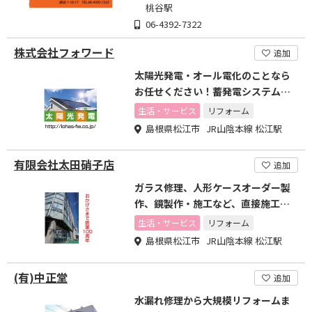
桃谷駅
06-4392-7322
株式会社フォワード
追加
太陽光発電・オール電化のことなら
お任せください！蓄発電システムや
リフォームも行っております
生活・サービス
リフォーム
島根県松江市 JR山陰本線 松江駅
有限会社太田硝子店
追加
ガラス修理、人形ケースオーダー製
作、鏡製作・施工など、直接施工で
確かな技術をお届けします
生活・サービス
リフォーム
島根県松江市 JR山陰本線 松江駅
(有)中正堂
追加
水漏れ修理から大規模リフォームま