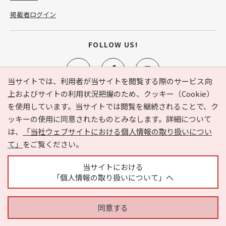
掲載者ログイン
FOLLOW US!
当サイトでは、利用者が当サイトを閲覧する際のサービス向
上およびサイトの利用状況把握のため、クッキー（Cookie）
を使用しています。当サイトでは閲覧を継続されることで、ク
e-NAVITA（イーナビタ）とは？
お気に入り
ヘルプ
ッキーの使用に同意されたものとみなします。詳細について
利用規約
個人情報の取り扱いについて
運営会社
は、
「当社ウェブサイトにおける個人情報の取り扱いについ
サイトマップ
広告掲載に関するお問い合わせ
て」
をご覧ください。
サイトの内容に関するお問い合わせ
当サイトにおける
「個人情報の取り扱いについて」へ
同意する
Copyright © HYOJITO.Co.,Ltd. All Rights Reserved.