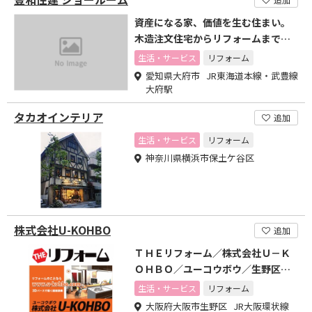
資産になる家、価値を生む住まい。
木造注文住宅からリフォームまで家
造りはお任せ下さい。
生活・サービス
リフォーム
愛知県大府市 JR東海道本線・武豊線
大府駅
タカオインテリア
追加
生活・サービス
リフォーム
神奈川県横浜市保土ケ谷区
株式会社U-KOHBO
追加
ＴＨＥリフォーム／株式会社Ｕ－Ｋ
ＯＨＢＯ／ユーコウボウ／生野区桃
谷1-10-17
生活・サービス
リフォーム
大阪府大阪市生野区 JR大阪環状線