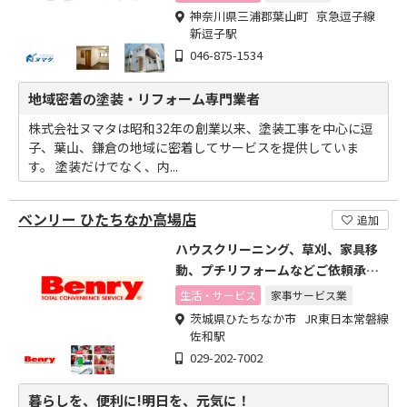
神奈川県三浦郡葉山町 京急逗子線
新逗子駅
046-875-1534
地域密着の塗装・リフォーム専門業者
株式会社ヌマタは昭和32年の創業以来、塗装工事を中心に逗
子、葉山、鎌倉の地域に密着してサービスを提供していま
す。 塗装だけでなく、内...
ベンリー ひたちなか高場店
追加
ハウスクリーニング、草刈、家具移
動、プチリフォームなどご依頼承り
ます
生活・サービス
家事サービス業
茨城県ひたちなか市 JR東日本常磐線
佐和駅
029-202-7002
暮らしを、便利に!明日を、元気に！