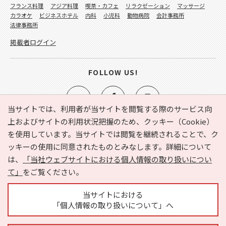
フランス料理
アジア料理
喫茶・カフェ
リラクゼーション
マッサージ
カラオケ
ビジネスホテル
内科
小児科
動物病院
会計事務所
法律事務所
掲載者ログイン
FOLLOW US!
当サイトでは、利用者が当サイトを閲覧する際のサービス向
上およびサイトの利用状況把握のため、クッキー（Cookie）
を使用しています。当サイトでは閲覧を継続されることで、ク
e-NAVITA（イーナビタ）とは？
お気に入り
ヘルプ
ッキーの使用に同意されたものとみなします。詳細について
利用規約
個人情報の取り扱いについて
運営会社
は、
「当社ウェブサイトにおける個人情報の取り扱いについ
サイトマップ
広告掲載に関するお問い合わせ
て」
をご覧ください。
サイトの内容に関するお問い合わせ
当サイトにおける
「個人情報の取り扱いについて」へ