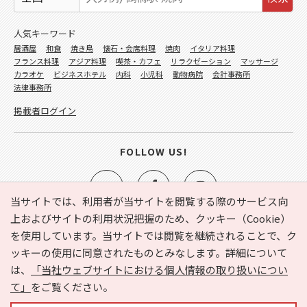
人気キーワード
居酒屋
和食
焼き鳥
懐石・会席料理
焼肉
イタリア料理
フランス料理
アジア料理
喫茶・カフェ
リラクゼーション
マッサージ
カラオケ
ビジネスホテル
内科
小児科
動物病院
会計事務所
法律事務所
掲載者ログイン
FOLLOW US!
当サイトでは、利用者が当サイトを閲覧する際のサービス向
上およびサイトの利用状況把握のため、クッキー（Cookie）
を使用しています。当サイトでは閲覧を継続されることで、ク
e-NAVITA（イーナビタ）とは？
お気に入り
ヘルプ
ッキーの使用に同意されたものとみなします。詳細について
利用規約
個人情報の取り扱いについて
運営会社
は、
「当社ウェブサイトにおける個人情報の取り扱いについ
サイトマップ
広告掲載に関するお問い合わせ
て」
をご覧ください。
サイトの内容に関するお問い合わせ