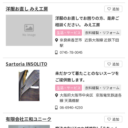
洋服お直し みえ工房
追加
洋服のお直しでお困りの方、是非ご
相談ください。 みえ工房
生活・サービス
衣料縫製・リフォーム
奈良県香芝市 近鉄大阪線 近鉄下田
駅
0745-78-0045
Sartoria INSOLITO
追加
未だかつて着たことのないスーツを
ご提供致します。
生活・サービス
衣料縫製・リフォーム
大阪府大阪市中央区 京阪電気鉄道各
線 天満橋駅
06-6940-4230
有限会社三和ユニーク
追加