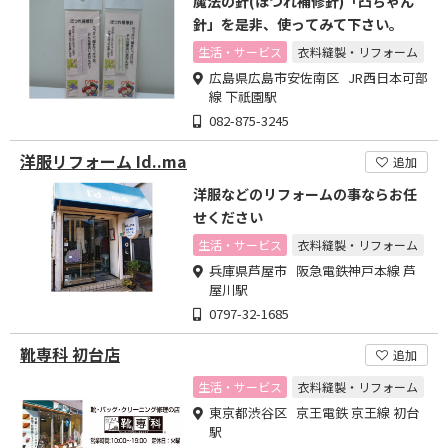
魔法の針(ほつれ補修針)「凸ちゃん
針」を是非、使ってみて下さい。
生活・サービス
衣料縫製・リフォーム
広島県広島市安佐南区 JR西日本可部
線 下祇園駅
082-875-3245
洋服リフォーム Id..ma
追加
洋服などのリフォームの事ならお任
せください
生活・サービス
衣料縫製・リフォーム
兵庫県芦屋市 阪急電鉄神戸本線 芦
屋川駅
0797-32-1685
靴専科 初台店
追加
生活・サービス
衣料縫製・リフォーム
東京都渋谷区 京王電鉄 京王線 初台
駅