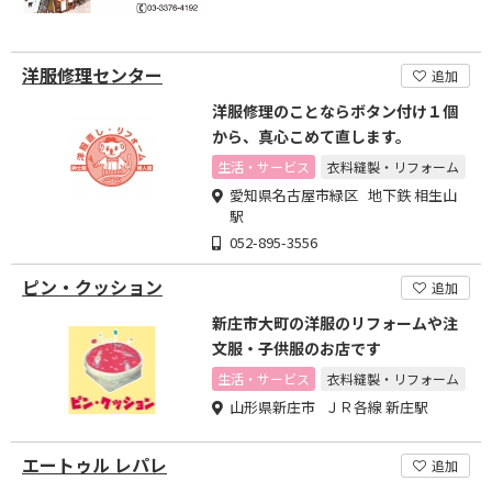
洋服修理センター
追加
洋服修理のことならボタン付け１個
から、真心こめて直します。
生活・サービス
衣料縫製・リフォーム
愛知県名古屋市緑区 地下鉄 相生山
駅
052-895-3556
ピン・クッション
追加
新庄市大町の洋服のリフォームや注
文服・子供服のお店です
生活・サービス
衣料縫製・リフォーム
山形県新庄市 ＪＲ各線 新庄駅
エートゥル レパレ
追加