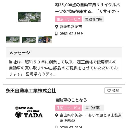
約35,000点の自動車用リサイクルパ
ーツを常時在庫する、「リサイクル
パーツのデパート」。
生活・サービス
買取専門店
宮崎県宮崎市
0985-62-3939
メッセージ
当社は、昭和５０年に創業して以来、適正価格で使用済みの
自動車の買い取りや中古部品 のご提供をさせていただいてお
ります。 宮崎県内のディ...
多田自動車工業株式会社
追加
自動車のことなら
生活・サービス
車（修理）
富山県小矢部市 あいの風とやま鉄道
線 石動駅
0766-67-2503