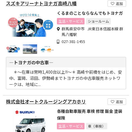
スズキアリーナトヨナガ高崎八幡
追加
くるまのことならなんでもトヨナガ
生活・サービス
ショールーム
群馬県安中市 JR東日本信越本線 群
馬八幡駅
027-381-1455
―トヨナガの中古車―
＊～在庫は常時1,400台以上!!～＊ 高崎や前橋をはじめ、安
中、富岡、沼田、伊勢崎までトヨナガの中古車販売ネットワ
ークは、地域に...
株式会社オートクルージングアカホリ
追加
各種自動車販売 車検 修理 鈑金 塗装
保険
生活・サービス
車（車検）