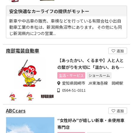
安全快適なカーライフの提供がモットー
新車や中古車の販売、車検などを行っている有限会社小出自
動車工業の本社は、新潟県魚沼市にあります。 その他にも同
じ新潟県内に2つの営業...
南部電装自動車
追加
【あったかい、くるまや】人と人と
の繋がりを大切に「温かい、おもて
なし」を心がけております
生活・サービス
ショールーム
愛知県岡崎市 JR東海各線 岡崎駅
0564-51-0311
ABCcars
追加
“女性好み"が嬉しい新車・未使用車
専門店