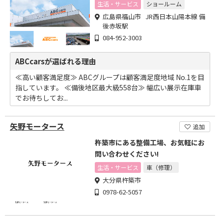
生活・サービス
ショールーム
広島県福山市 JR西日本山陽本線 備
後赤坂駅
084-952-3003
ABCcarsが選ばれる理由
≪高い顧客満足度≫ ABCグループは顧客満足度地域 No.1を目
指しています。 ≪備後地区最大級558台≫ 幅広い展示在庫車
でお待ちしてお...
矢野モータース
追加
杵築市にある整備工場、お気軽にお
問い合わせください!
生活・サービス
車（修理）
大分県杵築市
0978-62-5057