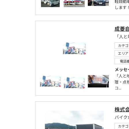
軽自動
します
成菱
「人と
カテゴ
エリア
電話
メッセ
「人と
理・点
コ...
株式
バイク
カテゴ