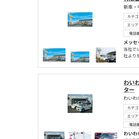
カテゴ
エリア
電話
メッセ
当社で
社より
わい
ター
カテゴ
エリア
電話
わいわ