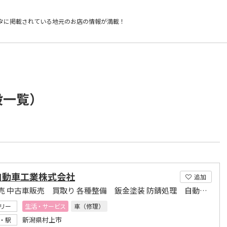
タに掲載されている
地元のお店の情報が満載！
設一覧）
自動車工業株式会社
追加
新車販売 中古車販売 買取り 各種整備 鈑金塗装 防錆処理 自動車保険
リー
生活・サービス
車（修理）
新潟県村上市
・駅