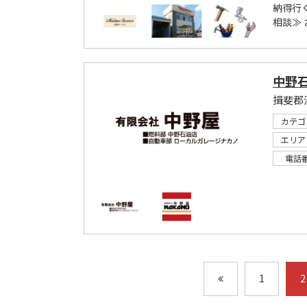
納得行
相談≫
中野
揖斐郡
カテゴ
エリア
電話
1
2