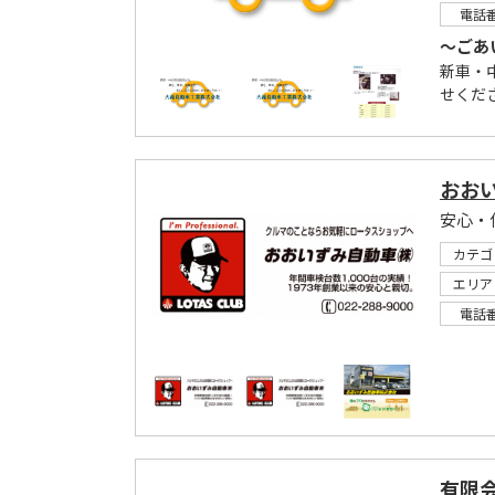
電話
～ごあ
新車・
せくだ
おお
安心・
カテゴ
エリア
電話
有限