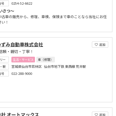
0254-52-6622
番号
いさつ～
中古車の販売から、修理、車検、保険まで車のことなら当社にお任
さい！
いずみ自動車株式会社
追加
信頼・親切・丁寧！
リー
生活・サービス
車（修理）
宮城県仙台市若林区 仙台市地下鉄 東西線 荒井駅
・駅
022-288-9000
番号
会社 オートマックス
追加