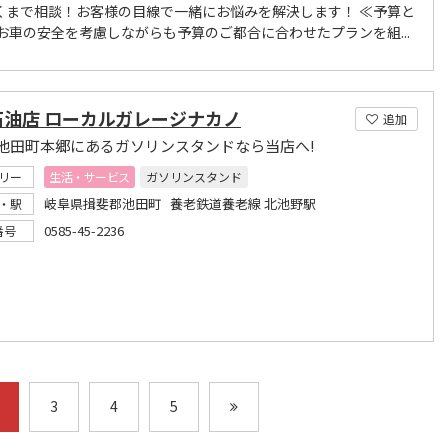
くまで相談！お客様の目線で一緒にお悩みを解決します！ ≪予算と
 お車の安全を考慮しながらも予算のご都合に合わせたプランを組...
石油店 ローカルガレージナカノ
追加
池田町本郷にあるガソリンスタンドなら当店へ!
リー
生活・サービス
ガソリンスタンド
岐阜県揖斐郡池田町 養老鉄道養老線 北池野駅
・駅
0585-45-2236
番号
3
4
5