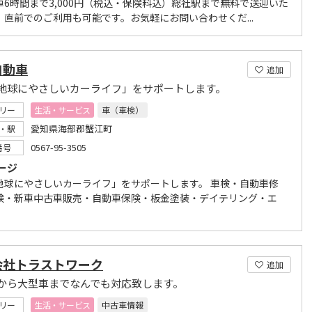
車6時間まで3,000円（税込・保険料込）総社駅まで無料で送迎いた
！直前でのご利用も可能です。お気軽にお問い合わせくだ...
自動車
追加
地球にやさしいカーライフ」をサポートします。
リー
生活・サービス
車（車検）
愛知県海部郡蟹江町
・駅
0567-95-3505
番号
ージ
地球にやさしいカーライフ」をサポートします。 車検・自動車修
検・新車中古車販売・自動車保険・板金塗装・デイテリング・エ
会社トラストワーク
追加
から大型車までなんでも対応致します。
リー
生活・サービス
中古車情報