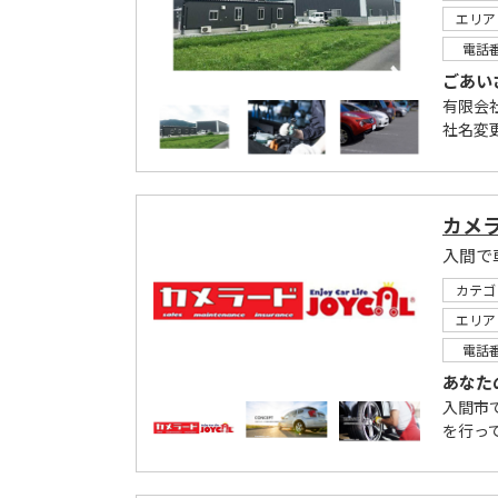
エリア
電話
ごあい
有限会
社名変
カメ
カテゴ
エリア
電話
あなた
入間市
を行っ