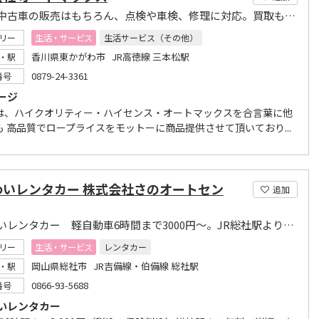
新車・中古車の販売はもちろん、点検や車検、修理に対応。買取もお任せください！
リー
生活・サービス
生活サービス（その他）
香川県東かがわ市 JR高徳線 三本松駅
・駅
0879-24-3361
番号
ージ
は、ハイクオリティー・ハイセンス・オートマックスを合言葉に他
も 高品質でロープライスをモットーに商品提供させて頂いており...
わいレンタカー 株式会社さのオートセン
追加
わいわいレンタカー 軽自動車6時間まで3000円～。JR総社駅より無料送迎いたします。
リー
生活・サービス
レンタカー
岡山県総社市 JR吉備線・伯備線 総社駅
・駅
0866-93-5688
番号
いレンタカー