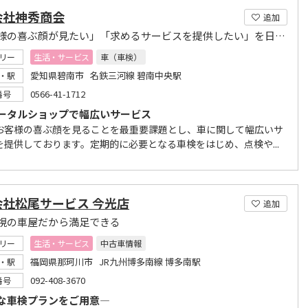
会社神秀商会
追加
「お客様の喜ぶ顔が見たい」「求めるサービスを提供したい」を日々心掛ける
リー
生活・サービス
車（車検）
愛知県碧南市 名鉄三河線 碧南中央駅
・駅
0566-41-1712
番号
ータルショップで幅広いサービス
お客様の喜ぶ顔を見ることを最重要課題とし、車に関して幅広いサ
を提供しております。定期的に必要となる車検をはじめ、点検や...
会社松尾サービス 今光店
追加
視の車屋だから満足できる
リー
生活・サービス
中古車情報
福岡県那珂川市 JR九州博多南線 博多南駅
・駅
092-408-3670
番号
な車検プランをご用意―