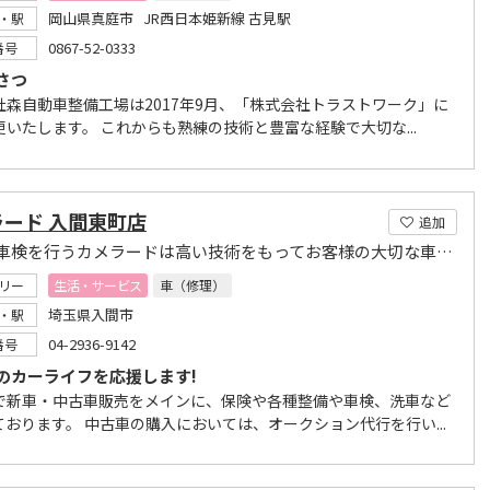
岡山県真庭市 JR西日本姫新線 古見駅
・駅
0867-52-0333
番号
さつ
社森自動車整備工場は2017年9月、「株式会社トラストワーク」に
更いたします。 これからも熟練の技術と豊富な経験で大切な...
ラード 入間東町店
追加
入間で車検を行うカメラードは高い技術をもってお客様の大切な車を丁寧に扱います
リー
生活・サービス
車（修理）
埼玉県入間市
・駅
04-2936-9142
番号
のカーライフを応援します!
で新車・中古車販売をメインに、保険や各種整備や車検、洗車など
ております。 中古車の購入においては、オークション代行を行い...