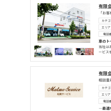
有限
カテゴ
エリア
電話
車のト
当社は
ービス
有限
相談重
カテゴ
エリア
電話
―最適