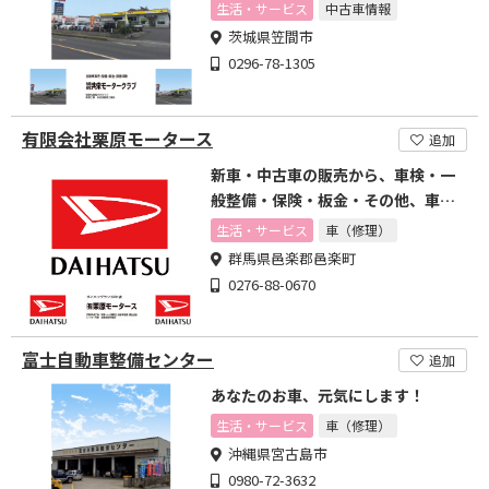
金塗装
生活・サービス
中古車情報
茨城県笠間市
0296-78-1305
有限会社栗原モータース
追加
新車・中古車の販売から、車検・一
般整備・保険・板金・その他、車に
関わる事すべて
生活・サービス
車（修理）
群馬県邑楽郡邑楽町
0276-88-0670
富士自動車整備センター
追加
あなたのお車、元気にします！
生活・サービス
車（修理）
沖縄県宮古島市
0980-72-3632