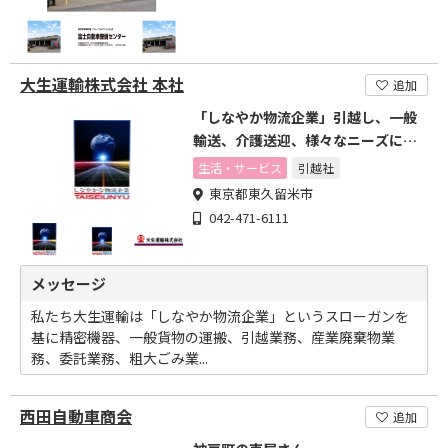
大生運輸株式会社 本社
追加
「しなやか物流企業」引越し、一般
輸送、介護送迎、様々なニーズに柔
軟に応える
生活・サービス
引越社
東京都東久留米市
042-471-6111
メッセージ
私たち大生運輸は「しなやか物流企業」というスローガンを
基に精密機器、一般貨物の運搬、引越業務、産業廃棄物業
務、委託業務、粗大ごみ業...
西田自動車商会
追加