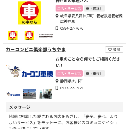
神戸町の車屋さん
生活・サービス
車（修理）
岐阜県安八郡神戸町 養老鉄道養老線
広神戸駅
0584-27-7676
カーコンビニ倶楽部うちやま
追加
お車のことなら何でもご相談くださ
い！
生活・サービス
車（車検）
静岡県掛川市
0537-22-1525
メッセージ
地域に密着した愛されるお店をめざし、「安全。安心。より
よいサービス」をモットーに、お客様とのコミュニケイショ
ンを大切にしています。 ...