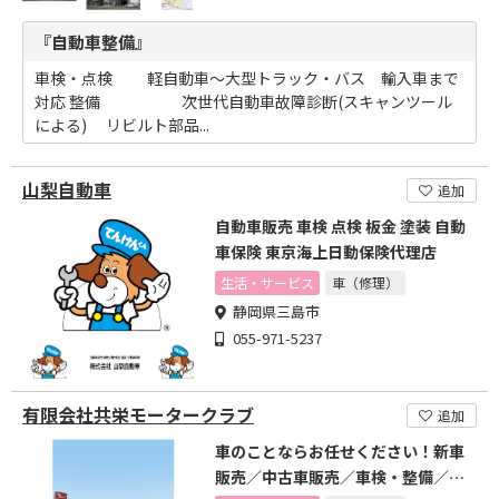
『自動車整備』
車検・点検 軽自動車～大型トラック・バス 輸入車まで
対応 整備 次世代自動車故障診断(スキャンツール
による) リビルト部品...
山梨自動車
追加
自動車販売 車検 点検 板金 塗装 自動
車保険 東京海上日動保険代理店
生活・サービス
車（修理）
静岡県三島市
055-971-5237
有限会社共栄モータークラブ
追加
車のことならお任せください！新車
販売／中古車販売／車検・整備／板