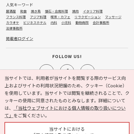
人気キーワード
居酒屋
和食
焼き鳥
懐石・会席料理
焼肉
イタリア料理
フランス料理
アジア料理
喫茶・カフェ
リラクゼーション
マッサージ
カラオケ
ビジネスホテル
内科
小児科
動物病院
会計事務所
法律事務所
掲載者ログイン
FOLLOW US!
当サイトでは、利用者が当サイトを閲覧する際のサービス向
上およびサイトの利用状況把握のため、クッキー（Cookie）
を使用しています。当サイトでは閲覧を継続されることで、ク
e-NAVITA（イーナビタ）とは？
お気に入り
ヘルプ
ッキーの使用に同意されたものとみなします。詳細について
利用規約
個人情報の取り扱いについて
運営会社
は、
「当社ウェブサイトにおける個人情報の取り扱いについ
サイトマップ
広告掲載に関するお問い合わせ
て」
をご覧ください。
サイトの内容に関するお問い合わせ
当サイトにおける