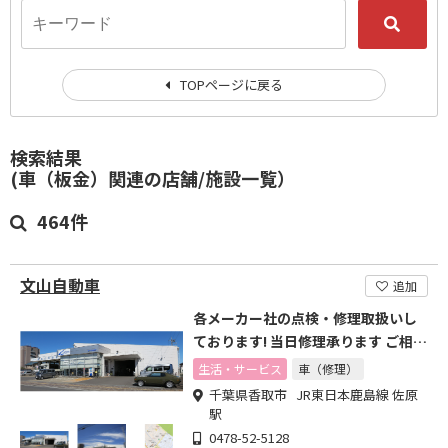
TOPページに戻る
検索結果
(車（板金）関連の店舗/施設一覧）
464件
文山自動車
追加
各メーカー社の点検・修理取扱いし
ております! 当日修理承ります ご相談
お待ちしております
生活・サービス
車（修理）
千葉県香取市 JR東日本鹿島線 佐原
駅
0478-52-5128