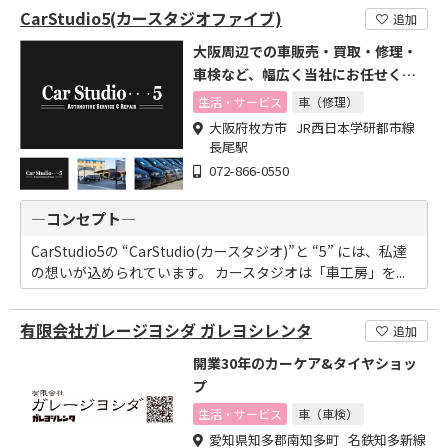
CarStudio5(カースタジオファイブ)
追加
大阪周辺での車販売・買取・修理・
車検など、幅広く当社にお任せくだ
さい!
生活・サービス
車（修理）
大阪府枚方市 JR西日本学研都市線
長尾駅
072-866-0550
―コンセプト―
CarStudio5の “CarStudio(カースタジオ)”と “5” には、私達
の想いが込められています。 カースタジオは「車工房」を...
有限会社ガレージヨシダ ガレヨシレンタ
追加
開業30年のカーケア&タイヤショッ
プ
生活・サービス
車（車検）
愛知県知多郡南知多町 名鉄知多新線