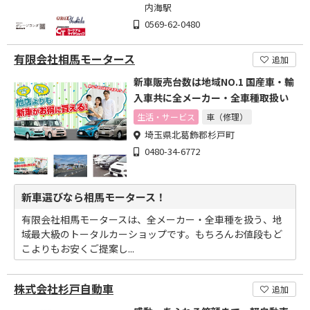
内海駅
0569-62-0480
有限会社相馬モータース
追加
新車販売台数は地域NO.1 国産車・輸
入車共に全メーカー・全車種取扱い
生活・サービス
車（修理）
埼玉県北葛飾郡杉戸町
0480-34-6772
新車選びなら相馬モータース！
有限会社相馬モータースは、全メーカー・全車種を扱う、地
域最大級のトータルカーショップです。もちろんお値段もど
こよりもお安くご提案し...
株式会社杉戸自動車
追加