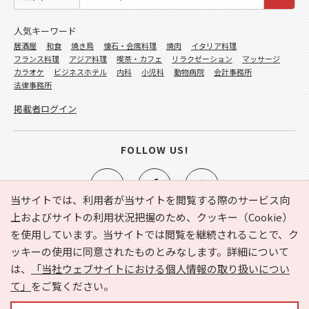
人気キーワード
居酒屋
和食
焼き鳥
懐石・会席料理
焼肉
イタリア料理
フランス料理
アジア料理
喫茶・カフェ
リラクゼーション
マッサージ
カラオケ
ビジネスホテル
内科
小児科
動物病院
会計事務所
法律事務所
掲載者ログイン
FOLLOW US!
当サイトでは、利用者が当サイトを閲覧する際のサービス向
上およびサイトの利用状況把握のため、クッキー（Cookie）
を使用しています。当サイトでは閲覧を継続されることで、ク
e-NAVITA（イーナビタ）とは？
お気に入り
ヘルプ
ッキーの使用に同意されたものとみなします。詳細について
利用規約
個人情報の取り扱いについて
運営会社
は、
「当社ウェブサイトにおける個人情報の取り扱いについ
サイトマップ
広告掲載に関するお問い合わせ
て」
をご覧ください。
サイトの内容に関するお問い合わせ