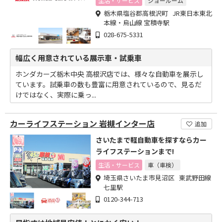
生活・サービス
ショールーム
栃木県塩谷郡高根沢町 JR東日本東北
本線・烏山線 宝積寺駅
028-675-5331
幅広く用意されている展示車・試乗車
ホンダカーズ栃木中央 高根沢店では、様々な自動車を展示し
ています。試乗車の数も豊富に用意されているので、見るだ
けではなく、実際に乗っ...
カーライフステーション 岩槻インター店
追加
さいたまで軽自動車を探すならカー
ライフステーションまで!
生活・サービス
車（車検）
埼玉県さいたま市見沼区 東武野田線
七里駅
0120-344-713