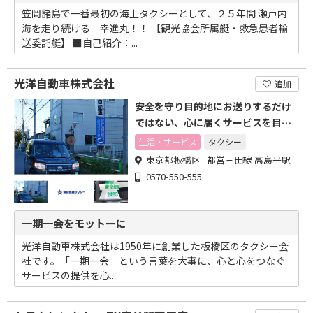
笠岡諸島で一番最初の海上タクシーとして、２５年間 瀬戸内
海を走り続ける 幸進丸！！ 【観光協会所属艇・救急患者輸
送委託艇】 ■自己紹介：...
光洋自動車株式会社
追加
安全を守り目的地にお送りするだけ
ではない、心に届くサービスを目指
します
生活・サービス
タクシー
東京都板橋区 都営三田線 高島平駅
0570-550-555
一期一会をモットーに
光洋自動車株式会社は1950年に創業した板橋区のタクシー会
社です。「一期一会」という言葉を大事に、心と心をつなぐ
サービスの提供を心...