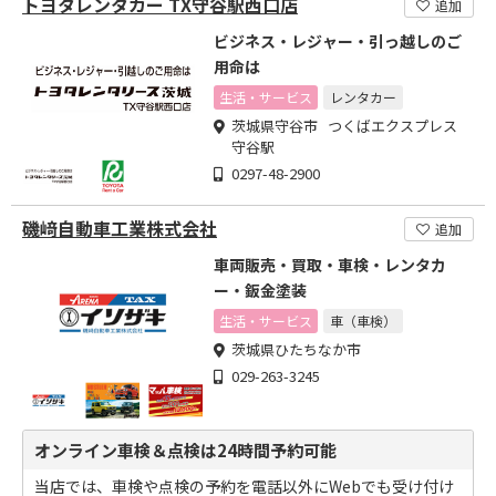
トヨタレンタカー TX守谷駅西口店
追加
ビジネス・レジャー・引っ越しのご
用命は
生活・サービス
レンタカー
茨城県守谷市 つくばエクスプレス
守谷駅
0297-48-2900
磯﨑自動車工業株式会社
追加
車両販売・買取・車検・レンタカ
ー・鈑金塗装
生活・サービス
車（車検）
茨城県ひたちなか市
029-263-3245
オンライン車検＆点検は24時間予約可能
当店では、車検や点検の予約を電話以外にWebでも受け付け