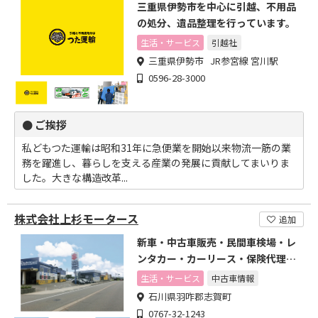
三重県伊勢市を中心に引越、不用品
の処分、遺品整理を行っています。
生活・サービス
引越社
三重県伊勢市 JR参宮線 宮川駅
0596-28-3000
● ご挨拶
私どもつた運輸は昭和31年に急便業を開始以来物流一筋の業
務を躍進し、暮らしを支える産業の発展に貢献してまいりま
した。大きな構造改革...
株式会社上杉モータース
追加
新車・中古車販売・民間車検場・レ
ンタカー・カーリース・保険代理
店・中古車センター
生活・サービス
中古車情報
石川県羽咋郡志賀町
0767-32-1243