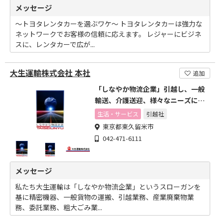
メッセージ
～トヨタレンタカーを選ぶワケ～ トヨタレンタカーは強力な
ネットワークでお客様の信頼に応えます。 レジャーにビジネ
スに、レンタカーで広が...
大生運輸株式会社 本社
追加
「しなやか物流企業」引越し、一般
輸送、介護送迎、様々なニーズに柔
軟に応える
生活・サービス
引越社
東京都東久留米市
042-471-6111
メッセージ
私たち大生運輸は「しなやか物流企業」というスローガンを
基に精密機器、一般貨物の運搬、引越業務、産業廃棄物業
務、委託業務、粗大ごみ業...