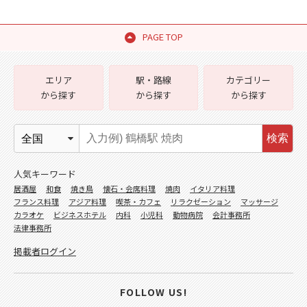
PAGE TOP
エリア
駅・路線
カテゴリー
から探す
から探す
から探す
検索
人気キーワード
居酒屋
和食
焼き鳥
懐石・会席料理
焼肉
イタリア料理
フランス料理
アジア料理
喫茶・カフェ
リラクゼーション
マッサージ
カラオケ
ビジネスホテル
内科
小児科
動物病院
会計事務所
法律事務所
掲載者ログイン
FOLLOW US!