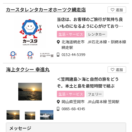
カースタレンタカーオホーツク網走店
追加
当店は、お客様のご旅行が気持ち良
いものになるように心がけておりま
す。
生活・サービス
レンタカー
北海道網走市 JR石北本線・釧網本線
網走駅
0152-44-5399
海上タクシー 幸進丸
追加
＜笠岡諸島＞海と自然の旅をどう
ぞ。本土と島を最短時間で結ぶ
生活・サービス
フェリー
岡山県笠岡市 JR山陽本線 笠岡駅
0865-68-4345
メッセージ