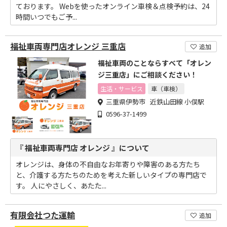
ております。 Webを使ったオンライン車検＆点検予約は、24
時間いつでもご予...
福祉車両専門店オレンジ 三重店
追加
福祉車両のことならすべて「オレン
ジ三重店」にご相談ください！
生活・サービス
車（車検）
三重県伊勢市 近鉄山田線 小俣駅
0596-37-1499
『 福祉車両専門店 オレンジ 』について
オレンジは、身体の不自由なお年寄りや障害のある方たち
と、介護する方たちのためを考えた新しいタイプの専門店で
す。 人にやさしく、あたた...
有限会社つた運輸
追加