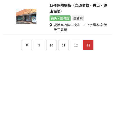
各種保険取扱（交通事故・労災・健
康保険）
鍼灸・整骨院
整骨院
愛媛県四国中央市 ＪＲ予讃本線 伊
予三島駅
9
10
11
12
13