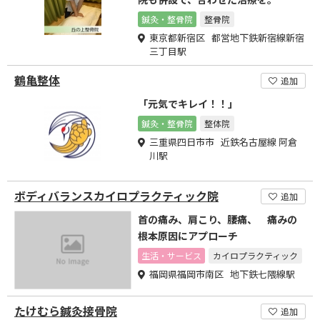
鍼灸・整骨院
整骨院
東京都新宿区 都営地下鉄新宿線新宿
三丁目駅
鶴亀整体
追加
「元気でキレイ！！」
鍼灸・整骨院
整体院
三重県四日市市 近鉄名古屋線 阿倉
川駅
ボディバランスカイロプラクティック院
追加
首の痛み、肩こり、腰痛、 痛みの
根本原因にアプローチ
生活・サービス
カイロプラクティック
福岡県福岡市南区 地下鉄七隈線駅
たけむら鍼灸接骨院
追加