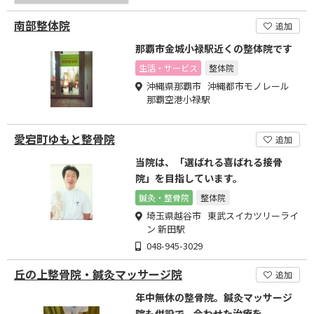
南部整体院
追加
那覇市金城小禄駅近くの整体院です
生活・サービス
整体院
沖縄県那覇市 沖縄都市モノレール
那覇空港小禄駅
愛宕町ゆもと整骨院
追加
当院は、「選ばれる喜ばれる接骨
院」を目指しています。
鍼灸・整骨院
整体院
埼玉県越谷市 東武スイカツリーライ
ン 新田駅
048-945-3029
丘の上整骨院・鍼灸マッサージ院
追加
年中無休の整骨院。鍼灸マッサージ
院も併設で、合わせた治療を。