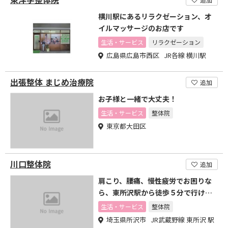
横川駅にあるリラクゼーション、オ
イルマッサージのお店です
生活・サービス
リラクゼーション
広島県広島市西区 JR各線 横川駅
出張整体 まじめ治療院
追加
お子様と一緒で大丈夫！
生活・サービス
整体院
東京都大田区
川口整体院
追加
肩こり、腰痛、慢性疲労でお困りな
ら、東所沢駅から徒歩５分で行ける
川口整体院へ
生活・サービス
整体院
埼玉県所沢市 JR武蔵野線 東所沢 駅