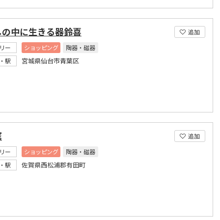
しの中に生きる器鈴喜
追加
リー
ショッピング
陶器・磁器
宮城県仙台市青葉区
・駅
窯
追加
リー
ショッピング
陶器・磁器
佐賀県西松浦郡有田町
・駅