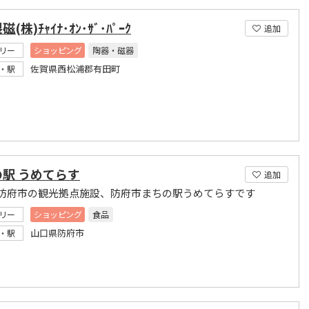
(株)ﾁｬｲﾅ･ｵﾝ･ｻﾞ･ﾊﾟｰｸ
追加
リー
ショッピング
陶器・磁器
佐賀県西松浦郡有田町
・駅
駅 うめてらす
追加
防府市の観光拠点施設、防府市まちの駅うめてらすです
リー
ショッピング
食品
山口県防府市
・駅