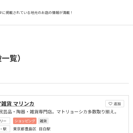
タに掲載されている
地元のお店の情報が満載！
設一覧）
雑貨 マリンカ
追加
民芸品・陶器・雑貨専門店。マトリョーシカ多数取り揃え。
リー
ショッピング
雑貨
東京都豊島区 目白駅
・駅