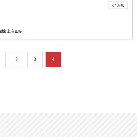
追加
保線 上有田駅
2
3
4