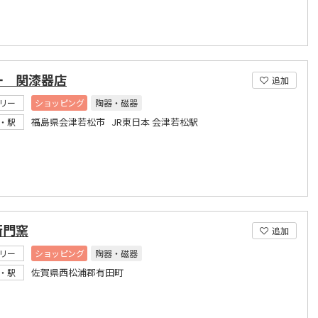
一 関漆器店
追加
リー
ショッピング
陶器・磁器
福島県会津若松市 JR東日本 会津若松駅
・駅
衛門窯
追加
リー
ショッピング
陶器・磁器
佐賀県西松浦郡有田町
・駅