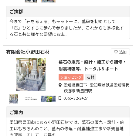
ご挨拶
今まで「石を考える」もモットーに、墓碑を初めとして
「石」ひとすじに歩んで参りましたが、これからも多様化す
る石と共に様々な要望にお応...
有限会社小野田石材
追加
墓石の販売・設計・施工から補修・
耐震補強等、トータルサポート
ショッピング
石材
愛知県豊田市 愛知環状鉄道愛知環状
鉄道線 新豊田駅
0565-32-2427
ご案内
愛知県豊田市にある小野田石材では、墓石の販売・設計・施
工はもちろんのこと、墓石の修理・耐震補強工事や新規墓地
の販売、そして、お墓の...