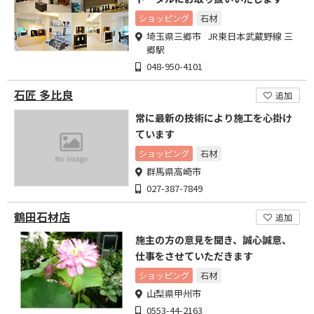
ショッピング
石材
埼玉県三郷市 JR東日本武蔵野線 三
郷駅
048-950-4101
石匠 多比良
追加
常に最新の技術により施工を心掛け
ています
ショッピング
石材
群馬県高崎市
027-387-7849
鶴田石材店
追加
施主の方の意見を聞き、誠心誠意、
仕事をさせていただきます
ショッピング
石材
山梨県甲州市
0553-44-2163