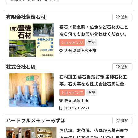
有限会社豊後石材
追加
墓石・記念碑・仏像など石材のこと
なら何でもお問い合わせください。
ショッピング
石材
大分県豊後高田市
株式会社石周
追加
石材加工 墓石販売 灯篭 各種石材工
事、石の事なら株式会社石周に全て
お任せください
ショッピング
石材
静岡県菊川市
0537-73-2253
ハートフルメモリーみずほ
追加
お仏壇、お位牌、仏具から墓石まで
トータルにお取り扱いいたします