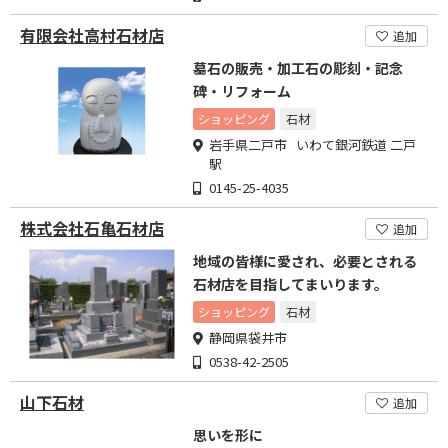
有限会社高村石材店
追加
墓石の販売・加工石の彫刻・記念
碑・リフォーム
ショッピング
石材
岩手県二戸市 いわて銀河鉄道 二戸
駅
0145-25-4035
株式会社石亀石材店
追加
地域の皆様に愛され、必要とされる
石材店を目指してまいります。
ショッピング
石材
静岡県袋井市
0538-42-2505
山下石材
追加
思いを形に