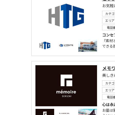
お気軽
カテゴ
エリア
電話
コンセ
『素材
できる
メモ
美しき
カテゴ
エリア
電話
心は永
お墓は