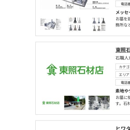
電話
メッセ
お墓を
務所な
東照
石職人
カテゴ
エリア
電話
素地や
お墓に
す。石
ヒワ