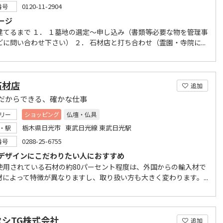
0120-11-2904
番号
ージ
建てるまで １． １墓地の選定～申し込み（書類等必要な物を管理事
どに問い合わせ下さい） ２． 石材店と打ち合わせ（霊園・寺院に...
石材店
追加
だからできる、確かな仕事
リー
ショッピング
仏壇・仏具
栃木県日光市 東武日光線 東武日光駅
・駅
0288-25-6755
番号
デザインにこだわりたい人におすすめ
使用されている石材の約80パーセント程度は、外国からの輸入材で
材によって特徴が異なりますし、取り扱い方も大きく変わります。...
タシTG株式会社
追加