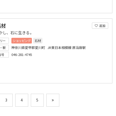
石材
追加
かし、石に生きる。
リー
ショッピング
石材
神奈川県愛甲郡愛川町 JR東日本相模線 原当麻駅
・駅
046-281-4745
番号
3
4
5