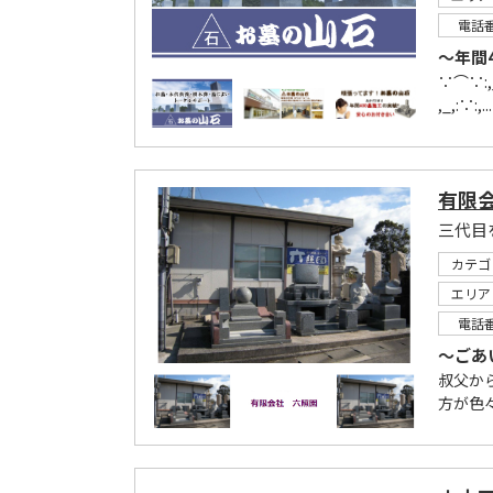
電話
～年間
∵⌒∵:,_
,_,:∵:,...
有限
三代目
カテゴ
エリア
電話
～ごあ
叔父か
方が色々