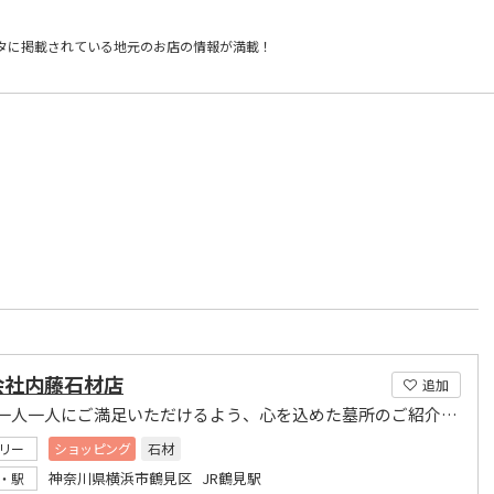
タに掲載されている
地元のお店の情報が満載！
）
会社内藤石材店
追加
お客様一人一人にご満足いただけるよう、心を込めた墓所のご紹介・施工を行って参ります。
リー
ショッピング
石材
神奈川県横浜市鶴見区 JR鶴見駅
・駅