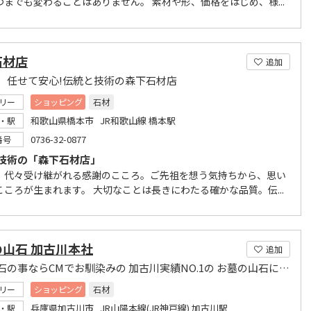
つまでも変わることはありません。 素材や形、価格をはじめ、様...
石材店
追加
、任せて安心!伝統と技術の森下石材店
リー
ショッピング
石材
和歌山県橋本市 JR和歌山線 橋本駅
・駅
0736-32-0877
番号
技術の「森下石材店」
、代々受け継がれる感謝のこころ。ご先祖を想う気持ちから、思い
こころが生まれます。 大切なことは長きにわたる確かな品質。伝...
の山石 加古川本社
追加
墓地墓石の事ならCMでお馴染みの 加古川実績NO.1の お墓の山石にご相談下さい。
リー
ショッピング
石材
兵庫県加古川市 JR山陽本線(JR神戸線) 加古川駅
・駅