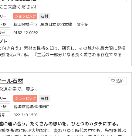
にご来店ください!
リー
ショッピング
石材
秋田県横手市 JR東日本奥羽本線 十文字駅
・駅
0182-42-0092
番号
プト
と向き合う』 素材の性格を知り、研究し、その魅力を最大限に発揮
設計を心がける。 『生活の一部分となる長く愛される存在である...
ワール石材
追加
永遠を奏で、尊ぶ。
リー
ショッピング
石材
宮城県宮城郡利府町
・駅
022-349-1503
番号
遠に通い合う。たくさんの想いを、ひとつのカタチにする。
家族を永遠に結ぶ大切な絆。 変わりゆく時代の中でも、先祖を尊ぶ