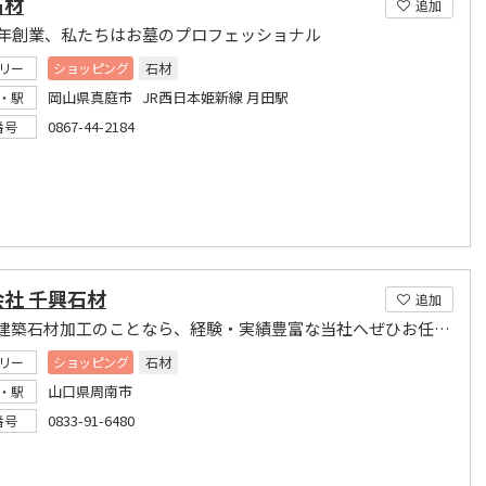
石材
追加
0年創業、私たちはお墓のプロフェッショナル
リー
ショッピング
石材
岡山県真庭市 JR西日本姫新線 月田駅
・駅
0867-44-2184
番号
社 千興石材
追加
墓石・建築石材加工のことなら、経験・実績豊富な当社へぜひお任せ下さい
リー
ショッピング
石材
山口県周南市
・駅
0833-91-6480
番号