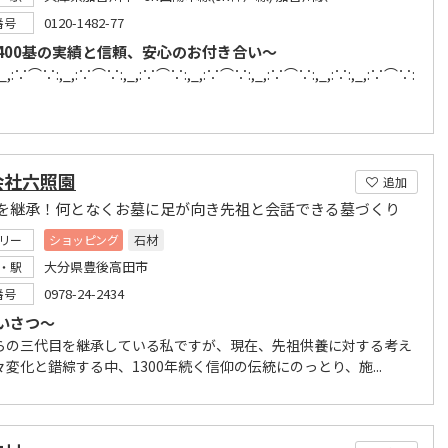
0120-1482-77
番号
400基の実績と信頼、安心のお付き合い～
,:∵⌒∵:,_,:∵⌒∵:,_,:∵⌒∵:,_,:∵⌒∵:,_,:∵⌒∵:,_,:∵:,_,:∵⌒∵:
会社六照園
追加
を継承！何となくお墓に足が向き先祖と会話できる墓づくり
リー
ショッピング
石材
大分県豊後高田市
・駅
0978-24-2434
番号
いさつ～
らの三代目を継承している私ですが、現在、先祖供養に対する考え
変化と錯綜する中、1300年続く信仰の伝統にのっとり、施...