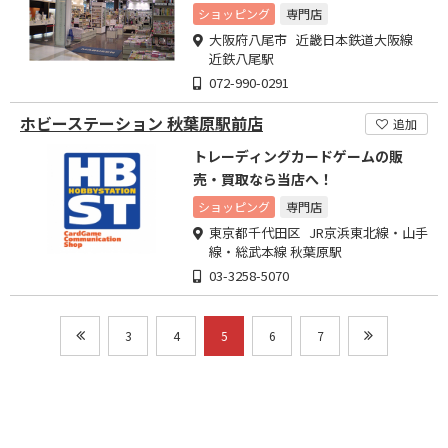
店作りを目指しております。
ショッピング
専門店
大阪府八尾市 近畿日本鉄道大阪線
近鉄八尾駅
072-990-0291
ホビーステーション 秋葉原駅前店
追加
トレーディングカードゲームの販
売・買取なら当店へ！
ショッピング
専門店
東京都千代田区 JR京浜東北線・山手
線・総武本線 秋葉原駅
03-3258-5070
3
4
5
6
7