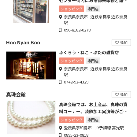
センター街内にある御朱印帳と雑貨
の店
ショッピング
専門店
奈良県奈良市 近鉄奈良線 近鉄奈良
駅
090-8182-0278
Hoo Nyan Boo
追加
ふくろう・ねこ・ぶたの雑貨店
ショッピング
専門店
奈良県奈良市 近鉄奈良線 近鉄奈良
駅
0742-93-4329
真珠会館
追加
真珠会館では、お土産品、真珠の資
料コーナー、装飾加工実演等がご覧
いただけます。
ショッピング
専門店
愛媛県宇和島市 JR予讃線 高光駅
0895-23-0818