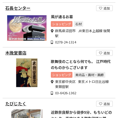
石長センター
追加
風が通るお墓
ショッピング
石材
群馬県沼田市 JR東日本上越線 後閑
駅
0278-24-1314
木挽堂書店
追加
歌舞伎のことなら何でも。 江戸時代
のものからございます
ショッピング
美術品・画材・画廊
東京都中央区 東京メトロ日比谷線
東銀座駅
03-6426-1362
たびじたく
追加
近鉄奈良駅から徒歩5分、もちいどの