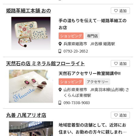
姫路革細工本舗 おの
追加
手の温もりを伝えて…姫路革細工の
お店
ショッピング
専門店
兵庫県姫路市 JR各線 姫路駅
0792-23-2652
天然石の店 ミネラル館フローライト
追加
天然石アクセサリー教室開講中!!
ショッピング
アクセサリー
山形県東根市 JR奥羽本線(山形線) さ
くらんぼ東根駅
090-7338-9083
丸善 八尾アリオ店
追加
地域密着型の店舗として、近郊にお
住まい、お勤めの方々に親しまれる