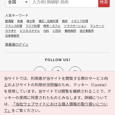
検索
人気キーワード
居酒屋
和食
焼き鳥
懐石・会席料理
焼肉
イタリア料理
フランス料理
アジア料理
喫茶・カフェ
リラクゼーション
マッサージ
カラオケ
ビジネスホテル
内科
小児科
動物病院
会計事務所
法律事務所
掲載者ログイン
FOLLOW US!
当サイトでは、利用者が当サイトを閲覧する際のサービス向
上およびサイトの利用状況把握のため、クッキー（Cookie）
を使用しています。当サイトでは閲覧を継続されることで、ク
e-NAVITA（イーナビタ）とは？
お気に入り
ヘルプ
ッキーの使用に同意されたものとみなします。詳細について
利用規約
個人情報の取り扱いについて
運営会社
は、
「当社ウェブサイトにおける個人情報の取り扱いについ
サイトマップ
広告掲載に関するお問い合わせ
て」
をご覧ください。
サイトの内容に関するお問い合わせ