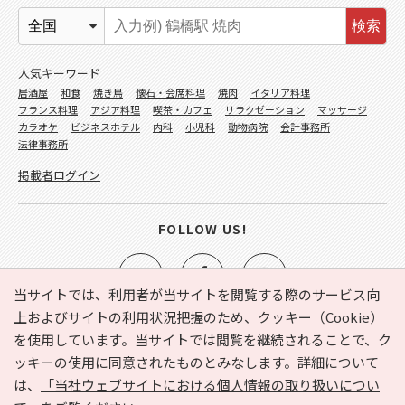
検索
人気キーワード
居酒屋
和食
焼き鳥
懐石・会席料理
焼肉
イタリア料理
フランス料理
アジア料理
喫茶・カフェ
リラクゼーション
マッサージ
カラオケ
ビジネスホテル
内科
小児科
動物病院
会計事務所
法律事務所
掲載者ログイン
FOLLOW US!
当サイトでは、利用者が当サイトを閲覧する際のサービス向
上およびサイトの利用状況把握のため、クッキー（Cookie）
を使用しています。当サイトでは閲覧を継続されることで、ク
e-NAVITA（イーナビタ）とは？
お気に入り
ヘルプ
ッキーの使用に同意されたものとみなします。詳細について
利用規約
個人情報の取り扱いについて
運営会社
は、
「当社ウェブサイトにおける個人情報の取り扱いについ
サイトマップ
広告掲載に関するお問い合わせ