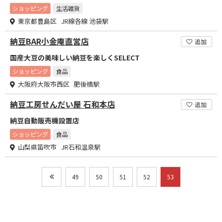
ショッピング
生活雑貨
東京都豊島区 JR線各線 池袋駅
納豆BAR小金庵直営店
追加
国産大豆の美味しい納豆を楽しくSELECT
ショッピング
食品
大阪府大阪市西区 肥後橋駅
納豆工房せんだい屋 石和本店
追加
納豆自動販売機設置店
ショッピング
食品
山梨県笛吹市 JR石和温泉駅
49
50
51
52
53