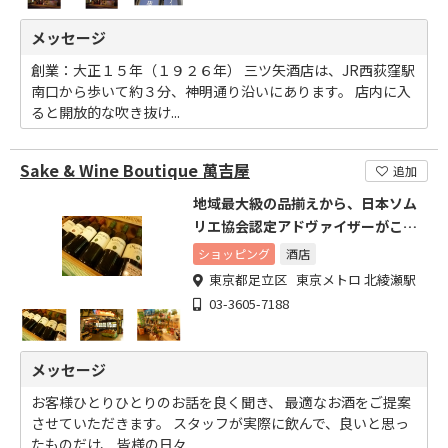
メッセージ
創業：大正１５年（１９２６年） 三ツ矢酒店は、JR西荻窪駅
南口から歩いて約３分、神明通り沿いにあります。 店内に入
ると開放的な吹き抜け...
Sake & Wine Boutique 萬吉屋
追加
地域最大級の品揃えから、日本ソム
リエ協会認定アドヴァイザーがこだ
わりの一品をご紹介。
ショッピング
酒店
東京都足立区 東京メトロ 北綾瀬駅
03-3605-7188
メッセージ
お客様ひとりひとりのお話を良く聞き、 最適なお酒をご提案
させていただきます。 スタッフが実際に飲んで、良いと思っ
たものだけ、 皆様の日々...