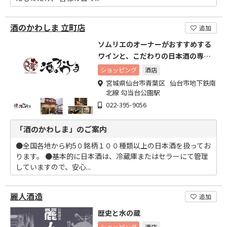
酒のかわしま 立町店
追加
ソムリエのオーナーがおすすめする
ワインと、こだわりの日本酒の専門
店
ショッピング
酒店
宮城県仙台市青葉区 仙台市地下鉄南
北線 勾当台公園駅
022-395-9056
「酒のかわしま」のご案内
●全国各地から約5０銘柄１００種類以上の日本酒を扱ってお
ります。 ●基本的に日本酒は、冷蔵庫またはセラーにて管理
していますので、安心...
麗人酒造
追加
歴史と水の蔵
ショッピング
酒店