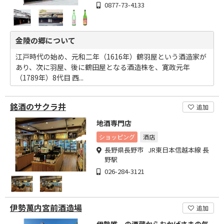
0877-73-4133
金陵の郷について
江戸時代の始め、元和二年（1616年）鶴羽屋という酒造家が
あり、次に羽屋、後に鶴田屋となる酒造株を、寛政元年
（1789年）8代目 西...
銘酒のサクラ井
追加
地酒専門店
ショッピング
酒店
長野県長野市 JR東日本信越本線 長
野駅
026-284-3121
伊勢萬内宮前酒造場
追加