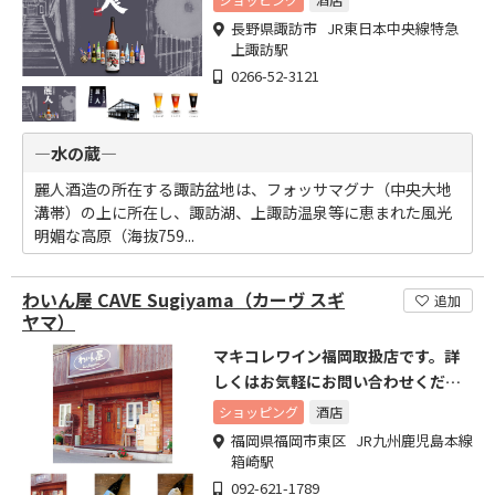
長野県諏訪市 JR東日本中央線特急
上諏訪駅
0266-52-3121
―水の蔵―
麗人酒造の所在する諏訪盆地は、フォッサマグナ（中央大地
溝帯）の上に所在し、諏訪湖、上諏訪温泉等に恵まれた風光
明媚な高原（海抜759...
わいん屋 CAVE Sugiyama（カーヴ スギ
追加
ヤマ）
マキコレワイン福岡取扱店です。詳
しくはお気軽にお問い合わせくださ
い。
ショッピング
酒店
福岡県福岡市東区 JR九州鹿児島本線
箱崎駅
092-621-1789