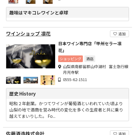
趣味はマキコレワインと卓球
ワインショップ 凛花
追加
日本ワイン専門店「甲州セラー凛
花」
ショッピング
酒店
山梨県南都留郡山中湖村 富士急行線
月光寺駅
0555-62-1511
歴史 History
昭和２年創業。かつてワインが葡萄酒といわれていた頃より
山梨の地で酒商を営み時代の変化を多くの生産者と共に乗り
越えてまいりした。 Fo...
佐藤酒造株式会社
追加