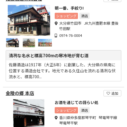
朝一番、手絞り!
ショッピング
酒店
大分県竹田市 JR九州豊肥本線 豊後
竹田駅
0974-76-0004
清冽な名水と標高700mの寒冷地が育む酒
佐藤酒造は1917年（大正6年）に創業した、大分県の県南に
位置する酒造会社です。地元である久住山を流れる清冽な伏
流水と、標高700...
金陵の郷 本店
追加
お酒を通じての語らい処
ショッピング
酒店
香川県仲多度郡琴平町 琴電琴平線
琴電琴平駅