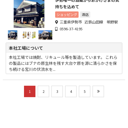
伊勢唯一の酒蔵からおかげさまの気
持ちを込めて
ショッピング
酒店
三重県伊勢市 近鉄山田線 明野駅
0596-37-4195
本社工場について
本社工場では焼酎、リキュール等を製造しています。 これら
の製品にはブナの原生林を残す大台ケ原を源に清らかさを保
ち続ける宮川の伏流水を...
1
2
3
4
5