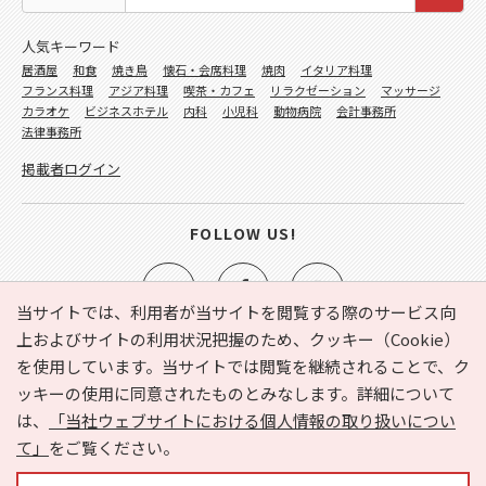
人気キーワード
居酒屋
和食
焼き鳥
懐石・会席料理
焼肉
イタリア料理
フランス料理
アジア料理
喫茶・カフェ
リラクゼーション
マッサージ
カラオケ
ビジネスホテル
内科
小児科
動物病院
会計事務所
法律事務所
掲載者ログイン
FOLLOW US!
当サイトでは、利用者が当サイトを閲覧する際のサービス向
上およびサイトの利用状況把握のため、クッキー（Cookie）
を使用しています。当サイトでは閲覧を継続されることで、ク
e-NAVITA（イーナビタ）とは？
お気に入り
ヘルプ
ッキーの使用に同意されたものとみなします。詳細について
利用規約
個人情報の取り扱いについて
運営会社
は、
「当社ウェブサイトにおける個人情報の取り扱いについ
サイトマップ
広告掲載に関するお問い合わせ
て」
をご覧ください。
サイトの内容に関するお問い合わせ