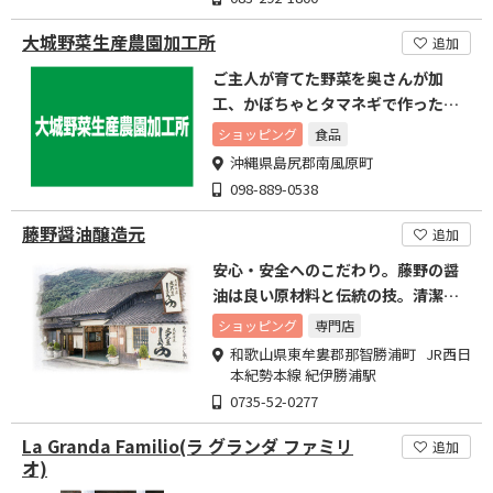
大城野菜生産農園加工所
追加
ご主人が育てた野菜を奥さんが加
工、かぼちゃとタマネギで作ったス
ープ
ショッピング
食品
沖縄県島尻郡南風原町
098-889-0538
藤野醤油醸造元
追加
安心・安全へのこだわり。藤野の醤
油は良い原材料と伝統の技。清潔な
工場で造られる手造り自然派
ショッピング
専門店
和歌山県東牟婁郡那智勝浦町 JR西日
本紀勢本線 紀伊勝浦駅
0735-52-0277
La Granda Familio(ラ グランダ ファミリ
追加
オ)