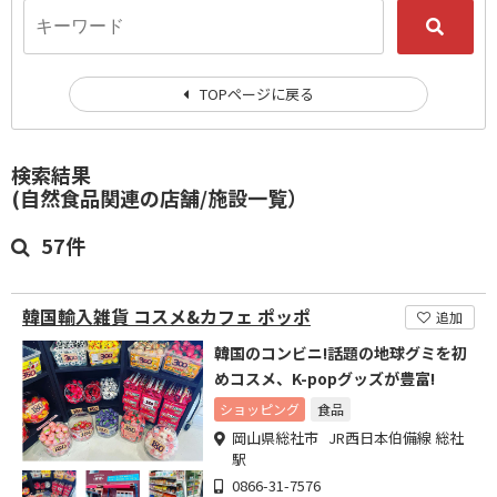
TOPページに戻る
検索結果
(自然食品関連の店舗/施設一覧）
57件
韓国輸入雑貨 コスメ&カフェ ポッポ
追加
韓国のコンビニ!話題の地球グミを初
めコスメ、K-popグッズが豊富!
ショッピング
食品
岡山県総社市 JR西日本伯備線 総社
駅
0866-31-7576