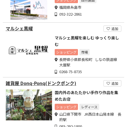
福岡県糸島市
092-322-2861
マルシェ黒耀
追加
マルシェ黒耀を楽しむ ゆっくり楽し
む
ショッピング
市場
長野県小県郡長和町 しなの鉄道線
大屋駅
0268-75-8735
雑貨屋 Donq-Ponq(ドンクポンク)
追加
国内外のあたたかい手作り作品を集
めたお店
ショッピング
レディース
山口県下関市 JR西日本山陽本線 長
府駅
083-292-1800