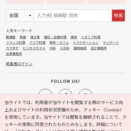
検索
人気キーワード
居酒屋
和食
焼き鳥
懐石・会席料理
焼肉
イタリア料理
フランス料理
アジア料理
喫茶・カフェ
リラクゼーション
マッサージ
カラオケ
ビジネスホテル
内科
小児科
動物病院
会計事務所
法律事務所
掲載者ログイン
FOLLOW US!
当サイトでは、利用者が当サイトを閲覧する際のサービス向
上およびサイトの利用状況把握のため、クッキー（Cookie）
を使用しています。当サイトでは閲覧を継続されることで、ク
e-NAVITA（イーナビタ）とは？
お気に入り
ヘルプ
ッキーの使用に同意されたものとみなします。詳細について
利用規約
個人情報の取り扱いについて
運営会社