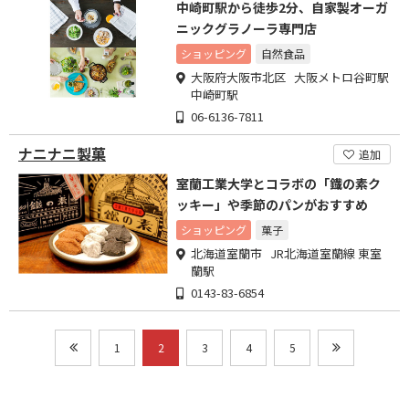
中崎町駅から徒歩2分、自家製オーガ
ニックグラノーラ専門店
ショッピング
自然食品
大阪府大阪市北区 大阪メトロ谷町駅
中崎町駅
06-6136-7811
ナニナニ製菓
追加
室蘭工業大学とコラボの「鐡の素ク
ッキー」や季節のパンがおすすめ
ショッピング
菓子
北海道室蘭市 JR北海道室蘭線 東室
蘭駅
0143-83-6854
1
2
3
4
5