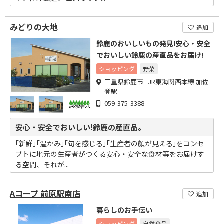
みどりの大地
追加
鈴鹿のおいしいもの発見!安心・安全
でおいしい鈴鹿の産直品をお届け!
ショッピング
野菜
三重県鈴鹿市 JR東海関西本線 加佐
登駅
059-375-3388
安心・安全でおいしい!鈴鹿の産直品。
｢新鮮｣｢温かみ｣｢旬を感じる｣｢生産者の顔が見える｣をコンセ
プトに地元の生産者がつくる安心・安全な食材等をお届けす
る空間、それが...
Aコープ 前原駅南店
追加
暮らしのお手伝い
ショッピング
自然食品