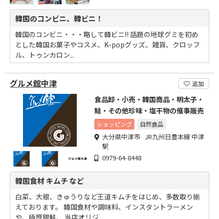
韓国のコンビニ、韓ビニ！
韓国のコンビニ・・・略して韓ビニ!! 話題の地球グミを初め
とした韓国お菓子やコスメ、K-popグッズ、雑貨、クロッフ
ル、トゥンカロン...
グルメ館中津
追加
食品卸・小売・韓国商品・明太子・
鮭・その他珍味・塩干物の催事販売
ショッピング
自然食品
大分県中津市 JR九州日豊本線 中津
駅
0979-64-8448
韓国食材 キムチ など
白菜、大根、きゅうりなど王道キムチをはじめ、多数取り揃
えております。 韓国食材や調味料、インスタントラーメン
や、極厚銀鮭、 当店オリジ...