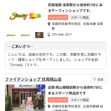
京阪電鉄 深草駅から徒歩約7分にあ
るサーフィンショップです。
ショッピング
スポーツ用品
京都府京都市伏見区 京阪本線 深草
駅
075-646-2977
―ごあいさつ―
こんにちは、店長の北村です。この度、京都伏見に念願のサ
ーフ・雑貨ショップをオープンしました。 ショップの名前
「Stradiy（ストラ...
ファイテンショップ 伏見桃山店
追加
近鉄 桃山御陵前駅から徒歩約7分に
あるスポーツ用品店です
ショッピング
スポーツ用品
京都府京都市伏見区 近鉄京都線 桃
山御陵前駅