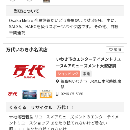
―当店について―
Osaka Metro 今里筋線だいどう豊里駅より徒歩5分。 主に、
SALSA、HAROを扱うスポーツバイク店です。 その他、自転
車関連商...
万代いわき小名浜店
追加
いわき市のエンターテイメントリユ
ース&アミューズメント大型店舗
ショッピング
家電
福島県いわき市 JR東日本常磐線 泉
駅
0246-85-5391
くるくる リサイクル 万代！！
☆地域密着型 リユース×アミューズメントのエンターテイメ
ントリユースショップ あなたの捨てれないけど着ない
服・・・ あなたの捨てれないけ...