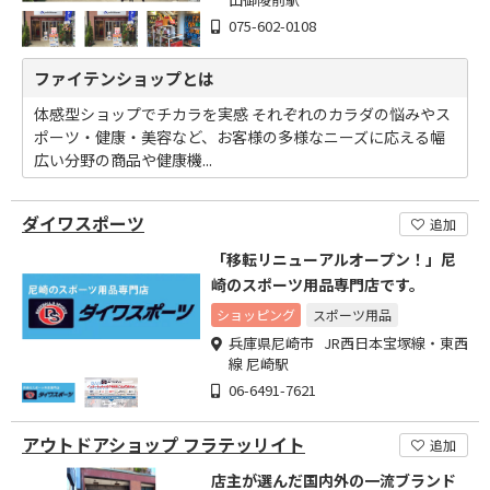
075-602-0108
ファイテンショップとは
体感型ショップでチカラを実感 それぞれのカラダの悩みやス
ポーツ・健康・美容など、お客様の多様なニーズに応える幅
広い分野の商品や健康機...
ダイワスポーツ
追加
「移転リニューアルオープン！」尼
崎のスポーツ用品専門店です。
ショッピング
スポーツ用品
兵庫県尼崎市 JR西日本宝塚線・東西
線 尼崎駅
06-6491-7621
アウトドアショップ フラテッリイト
追加
店主が選んだ国内外の一流ブランド