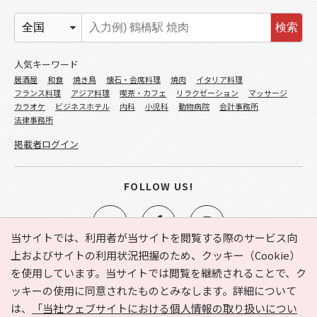
検索
人気キーワード
居酒屋
和食
焼き鳥
懐石・会席料理
焼肉
イタリア料理
フランス料理
アジア料理
喫茶・カフェ
リラクゼーション
マッサージ
カラオケ
ビジネスホテル
内科
小児科
動物病院
会計事務所
法律事務所
掲載者ログイン
FOLLOW US!
当サイトでは、利用者が当サイトを閲覧する際のサービス向
上およびサイトの利用状況把握のため、クッキー（Cookie）
を使用しています。当サイトでは閲覧を継続されることで、ク
e-NAVITA（イーナビタ）とは？
お気に入り
ヘルプ
ッキーの使用に同意されたものとみなします。詳細について
利用規約
個人情報の取り扱いについて
運営会社
は、
「当社ウェブサイトにおける個人情報の取り扱いについ