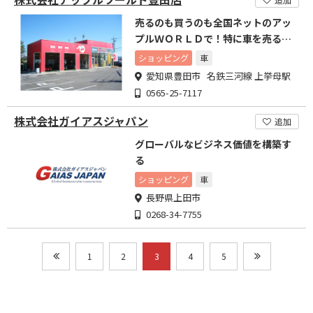
売るのも買うのも全国ネットのアッ
プルＷＯＲＬＤで！特に車を売るな
ら今がチャンス！
ショッピング
車
愛知県豊田市 名鉄三河線 上挙母駅
0565-25-7117
株式会社ガイアスジャパン
追加
グローバルなビジネス価値を構築す
る
ショッピング
車
長野県上田市
0268-34-7755
1
2
3
4
5