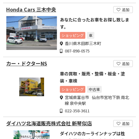
Honda Cars 三木中央
追加
あなたに合ったお車をお探し致しま
す。
ショッピング
車
香川県木田郡三木町
087-898-0575
カー・ドクターNS
追加
車の買取・販売・整備・板金・塗
装・車検
ショッピング
中古車
宮城県富谷市 仙台市営地下鉄 南北
線 泉中央駅
022-358-3611
ダイハツ北海道販売株式会社 新琴似店
追加
ダイハツのカーラインナップは性