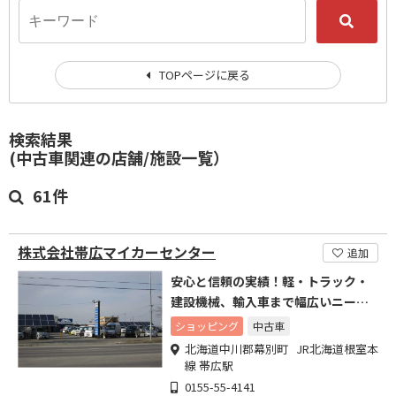
TOPページに戻る
検索結果
(中古車関連の店舗/施設一覧）
61件
株式会社帯広マイカーセンター
追加
安心と信頼の実績！軽・トラック・
建設機械、輸入車まで幅広いニーズ
に対応
ショッピング
中古車
北海道中川郡幕別町 JR北海道根室本
線 帯広駅
0155-55-4141