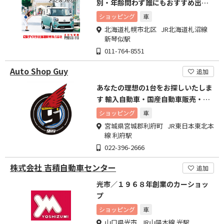
別・年齢問わず誰にもおすすめ出来
る程、充実しております。
ショッピング
車
北海道札幌市北区 JR北海道札沼線
新琴似駅
011-764-8551
Auto Shop Guy
追加
あなたの理想の1台をお探しいたしま
す 輸入自動車・国産自動車販売・車
検、整備も承ります。
ショッピング
車
宮城県宮城郡利府町 JR東日本東北本
線 利府駅
022-396-2666
株式会社 吉積自動車センター
追加
光市／１９６８年創業のカーショッ
プ
ショッピング
車
山口県光市 JR山陽本線 光駅