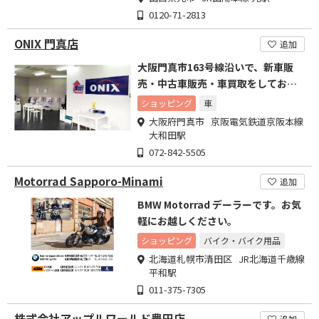
0120-71-2813
ONIX 門真店
追加
大阪門真市163号線沿いで、新車販
売・中古車販売・車買取をしており
ます。
ショッピング
車
大阪府門真市 京阪電気鉄道京阪本線
大和田駅
072-842-5505
Motorrad Sapporo-Minami
追加
BMW Motorrad デーラーです。お気
軽にお越しください。
ショッピング
バイク・バイク用品
北海道札幌市清田区 JR北海道千歳線
平和駅
011-375-7305
株式会社アップルワールド豊田店
追加