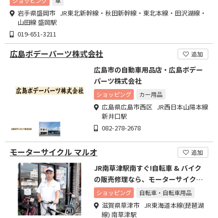
ショッピング
車
岩手県盛岡市 JR東北新幹線・秋田新幹線・東北本線・田沢湖線・
山田線 盛岡駅
019-651-3211
広島ボデーパーツ株式会社
追加
広島市の自動車用品店・広島ボデー
パーツ株式会社
ショッピング
カー用品
広島県広島市西区 JR西日本山陽本線
新井口駅
082-278-2678
モーターサイクル マルオ
追加
JR南草津駅南すぐ!自転車 & バイク
の販売修理なら、モーターサイクル
マルオへ。
ショッピング
自転車・自転車用品
滋賀県草津市 JR東海道本線(琵琶湖
線) 南草津駅