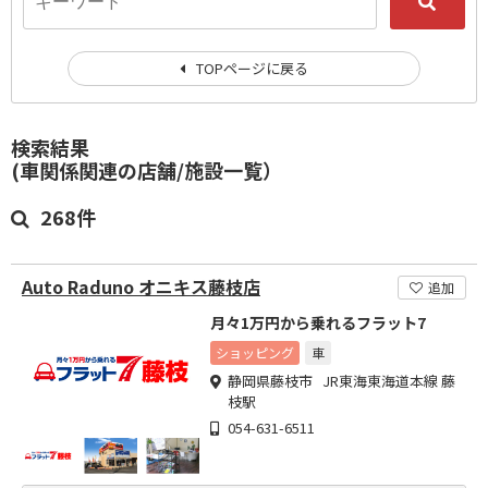
TOPページに戻る
検索結果
(車関係関連の店舗/施設一覧）
268件
Auto Raduno オニキス藤枝店
追加
月々1万円から乗れるフラット7
ショッピング
車
静岡県藤枝市 JR東海東海道本線 藤
枝駅
054-631-6511