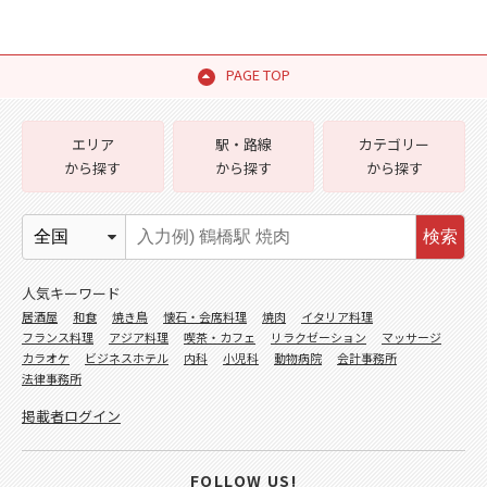
PAGE TOP
エリア
駅・路線
カテゴリー
から探す
から探す
から探す
検索
人気キーワード
居酒屋
和食
焼き鳥
懐石・会席料理
焼肉
イタリア料理
フランス料理
アジア料理
喫茶・カフェ
リラクゼーション
マッサージ
カラオケ
ビジネスホテル
内科
小児科
動物病院
会計事務所
法律事務所
掲載者ログイン
FOLLOW US!