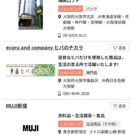
梅田ロフト
ショッピング
バック
大阪府大阪市北区 JR東海道本線・京
都線・神戸線・宝塚線・大阪環状線
大阪駅
06-6359-0111
ecoru and company ヒバのチカラ
追加
良質なヒバだけを使用した商品は、
生活の至る所で活躍いたします!
ショッピング
専門店
大阪府大阪市福島区 JR西日本各線
大阪駅
080-4649-2828
MUJI新宿
追加
衣料品・生活雑貨・食品
ショッピング
生活用品（その他）
東京都新宿区 メトロ副都心線 新宿