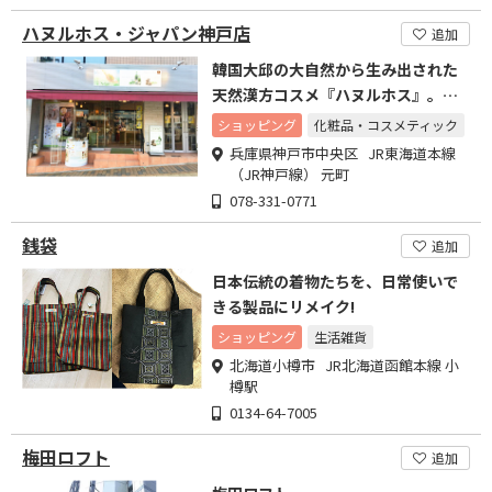
ハヌルホス・ジャパン神戸店
追加
韓国大邱の大自然から生み出された
天然漢方コスメ『ハヌルホス』。天
と地の恵みをご体験ください
ショッピング
化粧品・コスメティック
兵庫県神戸市中央区 JR東海道本線
（JR神戸線） 元町
078-331-0771
銭袋
追加
日本伝統の着物たちを、日常使いで
きる製品にリメイク!
ショッピング
生活雑貨
北海道小樽市 JR北海道函館本線 小
樽駅
0134-64-7005
梅田ロフト
追加