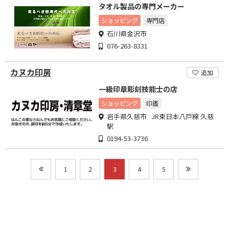
タオル製品の専門メーカー
ショッピング
専門店
石川県金沢市
076-263-8331
カヌカ印房
追加
一級印章彫刻技能士の店
ショッピング
印鑑
岩手県久慈市 JR東日本八戸線 久慈
駅
0194-53-3736
1
2
3
4
5