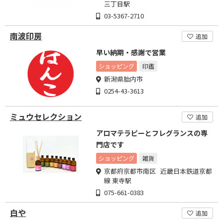
三丁目駅
03-5367-2710
南波印房
追加
早い納期・感謝で営業
ショッピング
印鑑
新潟県胎内市
0254-43-3613
ミュウセレクション
追加
アロマテラピーとフレグランスの専
門店です
ショッピング
雑貨
京都府京都市南区 近畿日本鉄道京都
線 東寺駅
075-661-0383
白や
追加