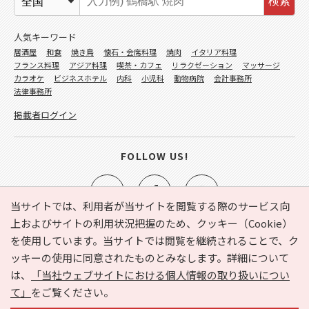
検索
人気キーワード
居酒屋
和食
焼き鳥
懐石・会席料理
焼肉
イタリア料理
フランス料理
アジア料理
喫茶・カフェ
リラクゼーション
マッサージ
カラオケ
ビジネスホテル
内科
小児科
動物病院
会計事務所
法律事務所
掲載者ログイン
FOLLOW US!
当サイトでは、利用者が当サイトを閲覧する際のサービス向
上およびサイトの利用状況把握のため、クッキー（Cookie）
を使用しています。当サイトでは閲覧を継続されることで、ク
e-NAVITA（イーナビタ）とは？
お気に入り
ヘルプ
ッキーの使用に同意されたものとみなします。詳細について
利用規約
個人情報の取り扱いについて
運営会社
は、
「当社ウェブサイトにおける個人情報の取り扱いについ
サイトマップ
広告掲載に関するお問い合わせ
て」
をご覧ください。
サイトの内容に関するお問い合わせ