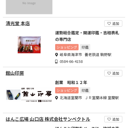
清光堂 本店
追加
運勢総合鑑定・開運印鑑・吉相表札
の専門店
ショッピング
印鑑
岐阜県海津市 養老鉄道 駒野駅
0584-66-4158
館山印房
追加
創業 昭和１２年
ショッピング
印鑑
北海道室蘭市 ＪＲ室蘭本線 室蘭駅
はんこ広場 山口店 株式会社サンベクトル
追加