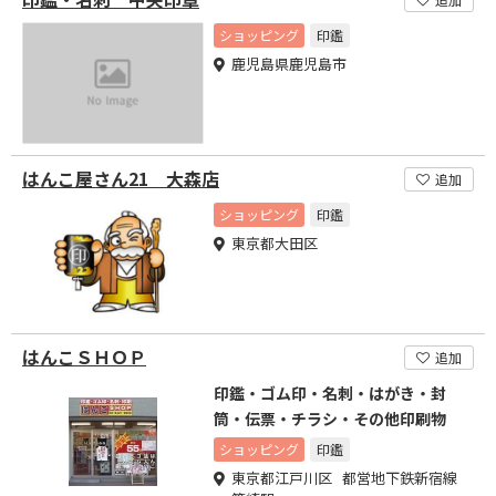
ショッピング
印鑑
鹿児島県鹿児島市
はんこ屋さん21 大森店
追加
ショッピング
印鑑
東京都大田区
はんこＳＨＯＰ
追加
印鑑・ゴム印・名刺・はがき・封
筒・伝票・チラシ・その他印刷物
ショッピング
印鑑
東京都江戸川区 都営地下鉄新宿線