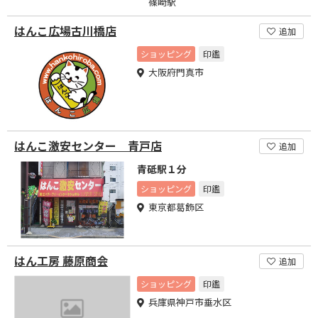
篠崎駅
はんこ広場古川橋店
追加
ショッピング
印鑑
大阪府門真市
はんこ激安センター 青戸店
追加
青砥駅１分
ショッピング
印鑑
東京都葛飾区
はん工房 藤原商会
追加
ショッピング
印鑑
兵庫県神戸市垂水区