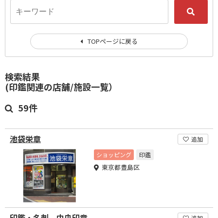
TOPページに戻る
検索結果
(印鑑関連の店舗/施設一覧）
59件
池袋栄章
追加
ショッピング
印鑑
東京都豊島区
印鑑・名刺 中央印章
追加