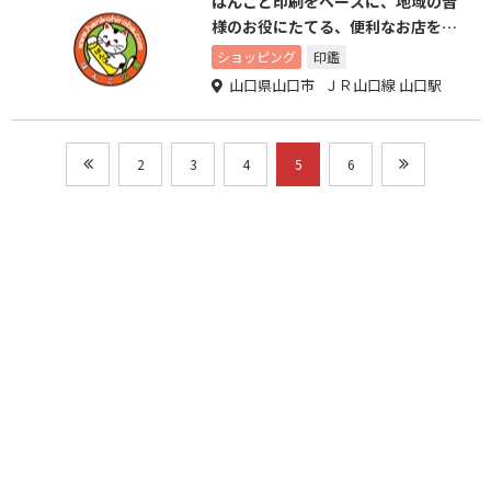
はんこと印刷をベースに、地域の皆
様のお役にたてる、便利なお店を目
指しております
ショッピング
印鑑
山口県山口市 ＪＲ山口線 山口駅
2
3
4
5
6