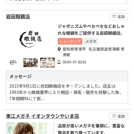
岩田眼鏡店
追加
ジャポニズムやベセペセなどおしゃ
れな眼鏡をご提供する岩田眼鏡店。
ショッピング
メガネ
愛知県常滑市 名古屋鉄道常滑線 常
滑駅
0569-47-8161
メッセージ
2015年9月1日に岩田眼鏡店をオープンしました。店主は
1993年から眼鏡業界に入り開店・接客・販売を経験した後、
7年間眼科にて医...
東江メガネ イオンタウンやいま店
追加
品質が高いメガネを筆頭に、豊富な
商品を取り扱っています。