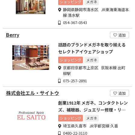
ショッピング
メガネ
静岡県静岡市清水区 JR東海東海道本
線 清水駅
054-367-0543
Berry
追加
話題のブランドメガネを取り揃える
セレクトアイウェアショップ
ショッピング
メガネ
京都府京都市上京区 京阪本線 出町
柳駅
075-257-2891
株式会社エル・サイトウ
追加
創業1912年 メガネ、コンタクトレン
ズ、補聴器、ジュエリー修理・リフ
ォームなど
ショッピング
メガネ
埼玉県久喜市 JR宇都宮線 久喜
0480-22-3110