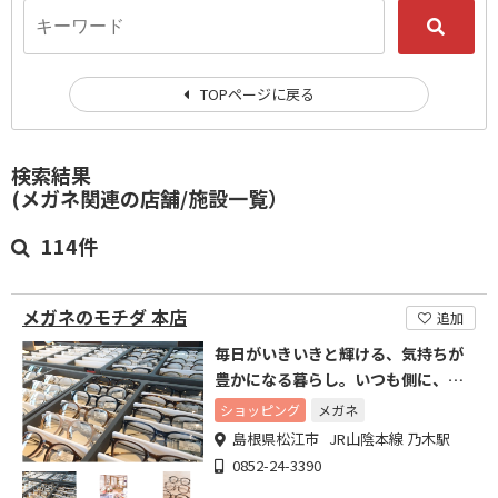
TOPページに戻る
検索結果
(メガネ関連の店舗/施設一覧）
114件
メガネのモチダ 本店
追加
毎日がいきいきと輝ける、気持ちが
豊かになる暮らし。いつも側に、快
適なメガネのある暮らしを
ショッピング
メガネ
島根県松江市 JR山陰本線 乃木駅
0852-24-3390