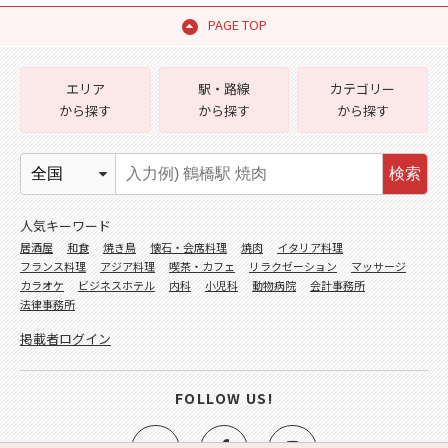
PAGE TOP
エリア
駅・路線
カテゴリー
から探す
から探す
から探す
検索
人気キーワード
居酒屋
和食
焼き鳥
懐石・会席料理
焼肉
イタリア料理
フランス料理
アジア料理
喫茶・カフェ
リラクゼーション
マッサージ
カラオケ
ビジネスホテル
内科
小児科
動物病院
会計事務所
法律事務所
掲載者ログイン
FOLLOW US!