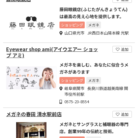
藤田眼鏡店(ふじたがんきょうてん)
は最高の見え心地を提供します。
ショッピング
メガネ
山口県光市 JR西日本山陽本線 光駅
Eyewear shop ami(アイウエアー ショッ
追加
プ アミ)
メガネを楽しむ、あなたに似合うメ
ガネがあります
ショッピング
メガネ
岐阜県関市 長良川鉄道越美南線 関
市役所前駅
0575-23-8554
メガネの春田 清水駅前店
追加
メガネとサングラスと補聴器の専門
店。創業99年の伝統と技術。