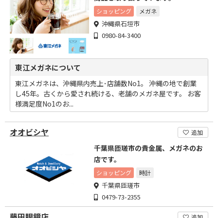
ショッピング
メガネ
沖縄県石垣市
0980-84-3400
東江メガネについて
東江メガネは、沖縄県内売上･店舗数No1。 沖縄の地で創業
し45年。古くから愛され続ける、老舗のメガネ屋です。 お客
様満足度No1のお...
オオビシヤ
追加
千葉県匝瑳市の貴金属、メガネのお
店です。
ショッピング
時計
千葉県匝瑳市
0479-73-2355
藤田眼鏡店
追加