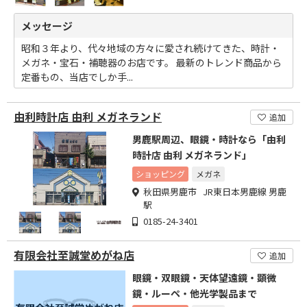
メッセージ
昭和３年より、代々地域の方々に愛され続けてきた、時計・
メガネ・宝石・補聴器のお店です。 最新のトレンド商品から
定番もの、当店でしか手...
由利時計店 由利 メガネランド
追加
男鹿駅周辺、眼鏡・時計なら「由利
時計店 由利 メガネランド」
ショッピング
メガネ
秋田県男鹿市 JR東日本男鹿線 男鹿
駅
0185-24-3401
有限会社至誠堂めがね店
追加
眼鏡・双眼鏡・天体望遠鏡・顕微
鏡・ルーペ・他光学製品まで