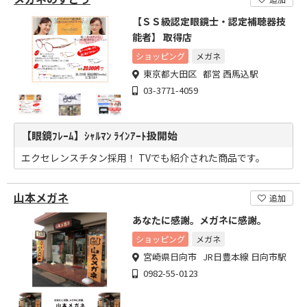
【ＳＳ級認定眼鏡士・認定補聴器技
能者】 取得店
ショッピング
メガネ
東京都大田区 都営 西馬込駅
03-3771-4059
【眼鏡ﾌﾚｰﾑ】ｼｬﾙﾏﾝ ﾗｲﾝｱｰﾄ扱開始
エクセレンスチタン採用！ TVでも紹介された商品です。
山本メガネ
追加
あなたに感謝。メガネに感謝。
ショッピング
メガネ
宮崎県日向市 JR日豊本線 日向市駅
0982-55-0123