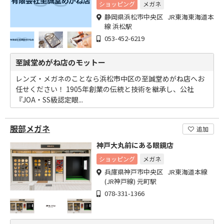
ショッピング
メガネ
静岡県浜松市中央区 JR東海東海道本
線 浜松駅
053-452-6219
至誠堂めがね店のモットー
レンズ・メガネのことなら浜松市中区の至誠堂めがね店へお
任せください！ 1905年創業の伝統と技術を継承し、公社
『JOA・SS級認定眼...
服部メガネ
追加
神戸大丸前にある眼鏡店
ショッピング
メガネ
兵庫県神戸市中央区 JR東海道本線
(JR神戸線) 元町駅
078-331-1366