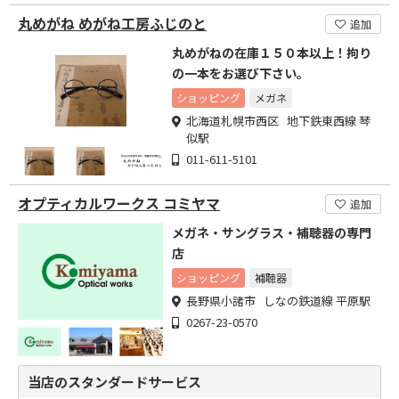
丸めがね めがね工房ふじのと
追加
丸めがねの在庫１５０本以上！拘り
の一本をお選び下さい。
ショッピング
メガネ
北海道札幌市西区 地下鉄東西線 琴
似駅
011-611-5101
オプティカルワークス コミヤマ
追加
メガネ・サングラス・補聴器の専門
店
ショッピング
補聴器
長野県小諸市 しなの鉄道線 平原駅
0267-23-0570
当店のスタンダードサービス