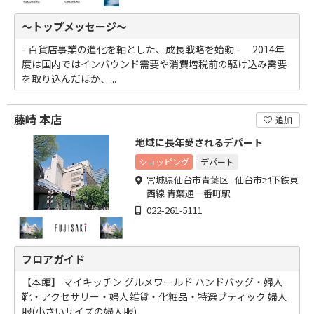
～トップメッセージ～
- 百貨店事業の進化を軸とした、成長戦略を始動 - 2014年
度は国内ではインバウンド需要や消費増税前の駆け込み需要
を取り込んだほか、...
藤崎 本店
追加
地域に長年愛されるデパート
ショッピング
デパート
宮城県仙台市青葉区 仙台市地下鉄東
西線 青葉通一番町駅
022-261-5111
フロアガイド
【本館】 マイキッチン グルメワールド ハンドバッグ・婦人
靴・アクセサリー・婦人雑貨・化粧品・特選ブティック 婦人
服(小さいサイズの婦人服) ...