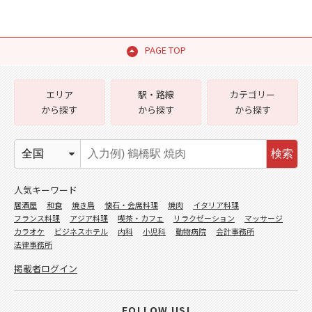
PAGE TOP
エリア
駅・路線
カテゴリー
から探す
から探す
から探す
検索
人気キーワード
居酒屋
和食
焼き鳥
懐石・会席料理
焼肉
イタリア料理
フランス料理
アジア料理
喫茶・カフェ
リラクゼーション
マッサージ
カラオケ
ビジネスホテル
内科
小児科
動物病院
会計事務所
法律事務所
掲載者ログイン
FOLLOW US!