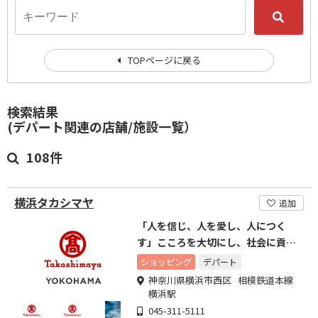
TOPページに戻る
検索結果
(デパート関連の店舗/施設一覧）
108件
横浜タカシマヤ
追加
「人を信じ、人を愛し、人につく
す」こころを大切にし、社会に貢献
します。
ショッピング
デパート
神奈川県横浜市西区 相模鉄道本線
横浜駅
045-311-5111