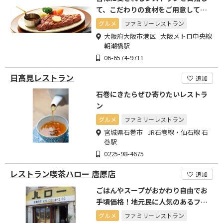
て、こだわりの食材をご用意してお
待ちしております!!
グルメ
ファミリーレストラン
大阪府大阪市港区 大阪メトロ中央線
朝潮橋駅
06-6574-9711
日高見レストラン
追加
石巻にきたらぜひ寄りたいレストラ
ン
グルメ
ファミリーレストラン
宮城県石巻市 JR石巻線・仙石線 石
巻駅
0225-98-4675
レストラン喫茶ハロー 唐原店
追加
ごはんやスープがおかわり自由でお
手頃価格！地元民に人気のあるファ
ミリーレストラン
グルメ
ファミリーレストラン