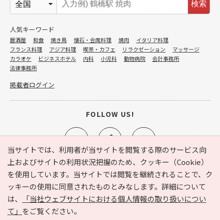
検索
人気キーワード
居酒屋
和食
焼き鳥
懐石・会席料理
焼肉
イタリア料理
フランス料理
アジア料理
喫茶・カフェ
リラクゼーション
マッサージ
カラオケ
ビジネスホテル
内科
小児科
動物病院
会計事務所
法律事務所
掲載者ログイン
FOLLOW US!
当サイトでは、利用者が当サイトを閲覧する際のサービス向
上およびサイトの利用状況把握のため、クッキー（Cookie）
を使用しています。当サイトでは閲覧を継続されることで、ク
e-NAVITA（イーナビタ）とは？
お気に入り
ヘルプ
ッキーの使用に同意されたものとみなします。詳細について
利用規約
個人情報の取り扱いについて
運営会社
は、
「当社ウェブサイトにおける個人情報の取り扱いについ
サイトマップ
広告掲載に関するお問い合わせ
て」
をご覧ください。
サイトの内容に関するお問い合わせ