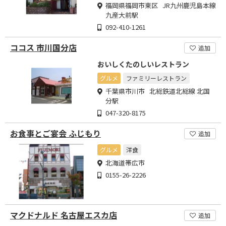
福岡県福岡市東区 JR九州鹿児島本線
九産大前駅
092-410-1261
ココス 市川国分店
追加
おいしくたのしいレストラン
グルメ
ファミリーレストラン
千葉県市川市 北総鉄道北総線 北国
分駅
047-320-8175
お食事とご宴会 ふじもり
追加
グルメ
洋食
北海道帯広市
0155-26-2226
マクドナルド 名古屋エスカ店
追加