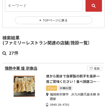
TOPページに戻る
検索結果
(ファミリーレストラン関連の店舗/施設一覧）
27件
情熱中華 煌 宗像店
追加
皮から餡まで自家製の餃子を是非一
度ご賞味ください！食べ放題コース
有り、お手軽値段でお腹いっ
グルメ
中華料理
福岡県宗像市 JR九州鹿児島本線 赤
間駅
0940-36-4750