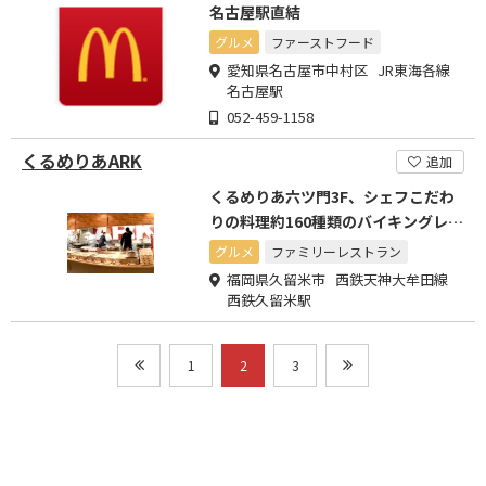
名古屋駅直結
グルメ
ファーストフード
愛知県名古屋市中村区 JR東海各線
名古屋駅
052-459-1158
くるめりあARK
追加
くるめりあ六ツ門3F、シェフこだわ
りの料理約160種類のバイキングレス
トランです。
グルメ
ファミリーレストラン
福岡県久留米市 西鉄天神大牟田線
西鉄久留米駅
1
2
3