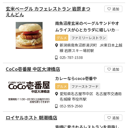
玄米ベーグル カフェレストラン 岩原まつ
追加
えんどん
南魚沼産玄米のベーグルサンドやオ
ムライスが心とカラダに嬉しいカフ
ェ&レストラン
グルメ
ファミリーレストラン
新潟県南魚沼郡湯沢町 JR東日本上越
線 岩原スキー場前駅
025-787-1538
CoCo壱番屋 中区大津橋店
追加
カレーならcoco壱番や
グルメ
ファーストフード
愛知県名古屋市中区 名古屋市交通局
名城線 市役所駅
052-959-2560
ロイヤルホスト 朝潮橋店
追加
皆様に愛されるレストランを目指し