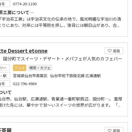
0774-20-1100
番号
茶工房について―
「宇治茶工房」は宇治茶文化の伝承の地で、風光明媚な宇治川の清
とりにあり、対岸には平等院を拝し、後背には朝日山があり、古...
tte Dessert etonne
追加
、国分町でスイーツ・デザート・〆パフェが人気のカフェバー
リー
グルメ
喫茶・カフェ
宮城県仙台市青葉区 仙台市地下鉄南北線 広瀬通駅
・駅
022-796-4984
番号
ついて
仙台市、仙台駅、広瀬通駅、青葉通一番町駅周辺、国分町―。 重厚
開けた先には、華やかで甘～いスイーツの世界が広がります。 「...
び茶屋
追加