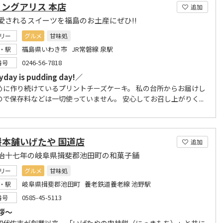
ングアリス 本店
追加
愛されるスイーツを福島のお土産にぜひ!!
リー
グルメ
甘味処
福島県いわき市 JR常磐線 泉駅
・駅
0246-56-7818
番号
day is pudding day!／
めに作り続けているプリントチーズケーキ。 私の台所からお届けし
ので保存料などは一切使っていません。 安心してお召し上がりく...
餅本舗いげたや 国道店
追加
治十七年の岐阜県揖斐郡池田町の和菓子舗
リー
グルメ
甘味処
岐阜県揖斐郡池田町 養老鉄道養老線 池野駅
・駅
0585-45-5113
番号
拶～