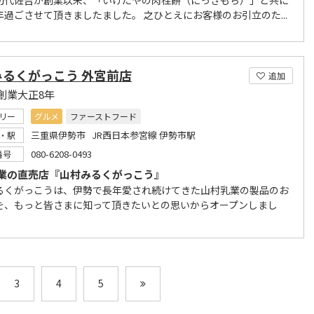
初代佐吉が創業以来、「いげたやの肉桂餅（にっきもち）」と共に
年過ごさせて頂きましたました。 之ひとえにお客様のお引立のた...
みるくがっこう 外宮前店
追加
創業大正8年
リー
グルメ
ファーストフード
三重県伊勢市 JR西日本参宮線 伊勢市駅
・駅
080-6208-0493
番号
業の直売店『山村みるくがっこう』
るくがっこうは、伊勢で長年愛され続けてきた山村乳業の製品のお
を、もっと皆さまに知って頂きたいとの思いからオープンしまし
3
4
5