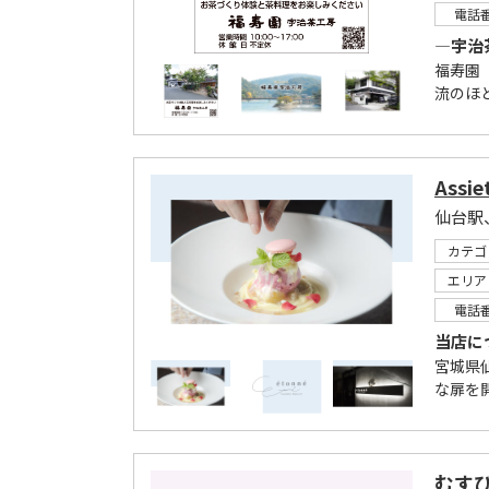
電話
―宇治
福寿園
流のほ
Assie
仙台駅
カテゴ
エリア
電話
当店に
宮城県
な扉を
むす