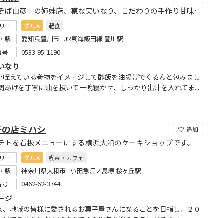
「門前そば山彦」の姉妹店、穂な実いなり、こだわりの手作り甘味もあります!
リー
グルメ
軽食
愛知県豊川市 JR東海飯田線 豊川駅
・駅
0533-95-1190
番号
いなり
が咥えている巻物をイメージして酢飯を油揚げでくるんと包みまし
南関あげを丁寧に油を抜いて一晩寝かせ、しっかり出汁を入れてま...
子の店ミハシ
追加
テトを看板メニューにする横浜大和のケーキショップです。
リー
グルメ
喫茶・カフェ
神奈川県大和市 小田急江ノ島線 桜ヶ丘駅
・駅
0462-62-3744
番号
ージ
来、地域の皆様に愛されるお菓子屋さんになることを目指し、２０