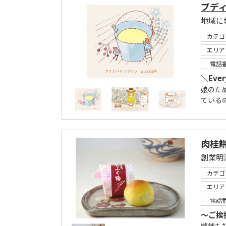
プディ
地域に
カテゴ
エリア
電話
＼Every
娘のた
ている
肉桂
創業明
カテゴ
エリア
電話
～ご挨