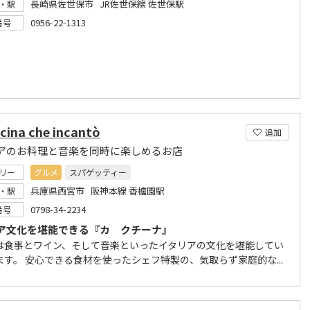
長崎県佐世保市 JR佐世保線 佐世保駅
・駅
0956-22-1313
番号
cina che incantò
追加
アのお料理と音楽を同時に楽しめるお店
リー
グルメ
スパゲッティー
兵庫県西宮市 阪神本線 香櫨園駅
・駅
0798-34-2234
番号
ア文化を堪能できる『カ クチーナ』
は食事とワイン、そして音楽といったイタリアの文化を堪能してい
ます。 安心できる食材を使ったシェフ特製の、気取らず家庭的な...