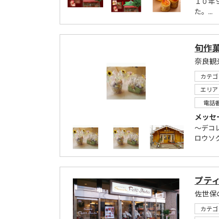
１０年
た。...
旬作菓
奈良観
カテゴ
エリア
電話
メッセ
～デコ
ロウソ
プテ
佐世保
カテゴ