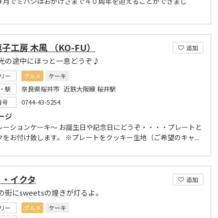
９月でミハシはおかげさまで４０周年を迎えることができまし
子工房 木風 （KO-FU）
追加
光の途中にほっと一息どうぞ♪
リー
グルメ
ケーキ
奈良県桜井市 近鉄大阪線 桜井駅
・駅
0744-43-5254
番号
ージ
レーションケーキ～ お誕生日や記念日にどうぞ・・・・プレートと
クをお付け致します。 ※プレートをクッキー生地（ご希望のキャ...
ィ・イクタ
追加
の街にsweetsの煌きが灯るよ。
リー
グルメ
ケーキ