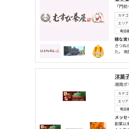
カテゴ
エリア
電話
穂な実
きつね
た。 
洋菓
湘南ポ
カテゴ
エリア
電話
メッセ
創業以