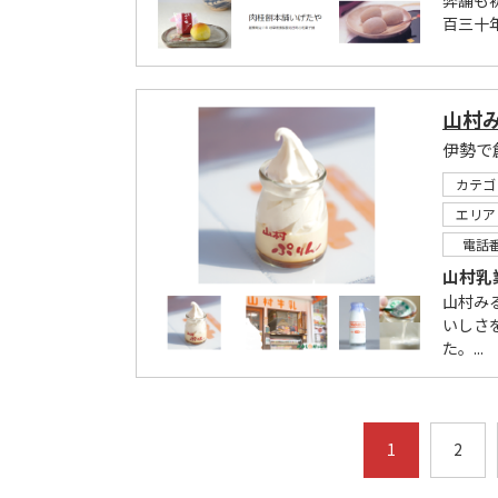
弊舗も
百三十
山村
伊勢で
カテゴ
エリア
電話
山村乳
山村み
いしさ
た。...
1
2