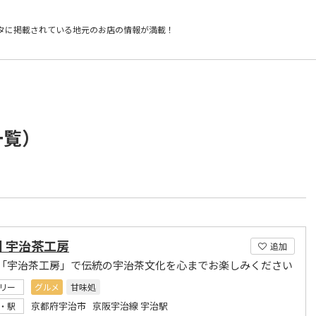
タに掲載されている
地元のお店の情報が満載！
一覧）
 宇治茶工房
追加
「宇治茶工房」で伝統の宇治茶文化を心までお楽しみください
リー
グルメ
甘味処
京都府宇治市 京阪宇治線 宇治駅
・駅