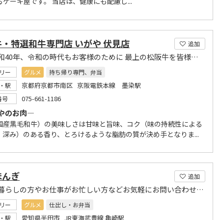
ケーキ屋です。 当店は、健康にも配慮し...
・特選和牛専門店 いがや 伏見店
追加
創業昭和40年、令和の時代もお客様のために 最上の松阪牛を皆様の食卓へお届けします。
リー
グルメ
持ち帰り専門、弁当
京都府京都市南区 京阪電鉄本線 墨染駅
・駅
075-661-1186
番号
やのお肉―
国産黒毛和牛）の美味しさは甘味と旨味、コク（味の持続性による
、深み）のある香り、とろけるような脂肪の質が決め手となりま...
ほんぎ
追加
お一人暮らしの方やお仕事がお忙しい方などお気軽にお問い合わせください
リー
グルメ
仕出し・お弁当
愛知県半田市 JR東海武豊線 亀崎駅
・駅