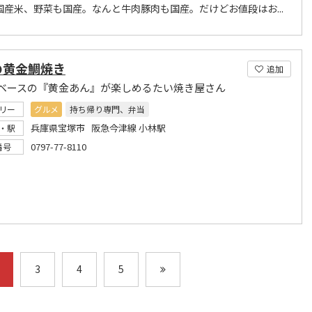
国産米、野菜も国産。なんと牛肉豚肉も国産。だけどお値段はお...
の黄金鯛焼き
追加
ベースの『黄金あん』が楽しめるたい焼き屋さん
リー
グルメ
持ち帰り専門、弁当
兵庫県宝塚市 阪急今津線 小林駅
・駅
0797-77-8110
番号
3
4
5