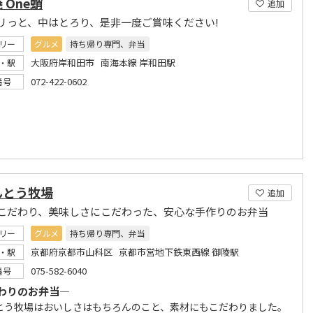
 One蛸
追加
リっと、中はとろり、是非一度ご賞味ください!
リー
グルメ
持ち帰り専門、弁当
大阪府岸和田市 南海本線 岸和田駅
・駅
072-422-0602
番号
んとう牧場
追加
こだわり、美味しさにこだわった、安心な手作りのお弁当
リー
グルメ
持ち帰り専門、弁当
京都府京都市山科区 京都市営地下鉄東西線 御陵駅
・駅
075-582-6040
番号
わりのお弁当―
とう牧場はおいしさはもちろんのこと、素材にもこだわりました。