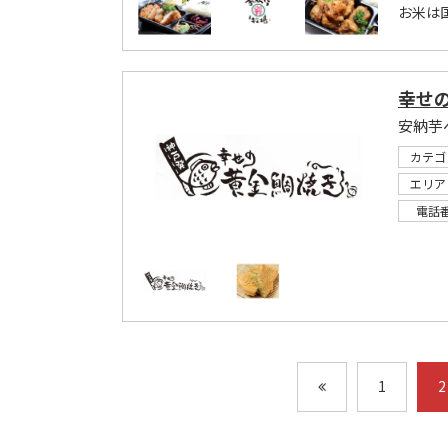
お米は
幸せ
安納芋
カテゴ
エリア
電話
1
2