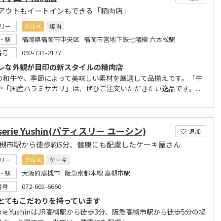
アウトもイートインもできる「精肉店」
リー
グルメ
焼肉
福岡県福岡市中央区 福岡市営地下鉄七隈線 六本松駅
・駅
092-731-2177
番号
レな外観が目印の新スタイルの精肉店
の和牛や、季節によって美味しい素材を厳選して品揃えです。「牛
や「国産ハラミサガリ」は、ぜひご注文いただきたい逸品です。...
sserie Yushin(パティスリー ユーシン)
追加
高槻市駅から徒歩約5分、健康にも配慮したケーキ屋さん
リー
グルメ
ケーキ
大阪府高槻市 阪急京都本線 高槻市駅
・駅
072-601-6660
番号
とてもこだわりを持っています
sserie YushinはJR高槻駅から徒歩3分、阪急高槻市駅から徒歩5分の場