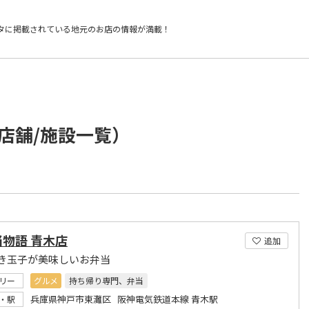
タに掲載されている
地元のお店の情報が満載！
店舗/施設一覧）
物語 青木店
追加
き玉子が美味しいお弁当
リー
グルメ
持ち帰り専門、弁当
兵庫県神戸市東灘区 阪神電気鉄道本線 青木駅
・駅