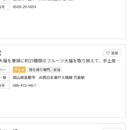
0569-29-5654
番号
堂
追加
いちご大福を筆頭に約15種類のフルーツ大福を取り揃えて、手土産やご贈答に人気です
リー
グルメ
持ち帰り専門、弁当
岡山県倉敷市 JR西日本瀬戸大橋線 児島駅
・駅
086-472-4417
番号