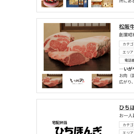
所にある
松阪牛
カテゴ
エリア
電話
―いが
お肉（
広がり
ひち
カテゴ
エリア