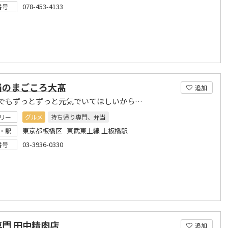
078-453-4133
番号
当のまごころ大髙
追加
でもずっとずっと元気でいてほしいから…
リー
グルメ
持ち帰り専門、弁当
東京都板橋区 東武東上線 上板橋駅
・駅
03-3936-0330
番号
門 田中精肉店
追加