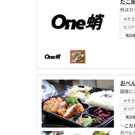
たこ焼
外はカ
カテゴ
エリア
電話
おべ
国産に
カテゴ
エリア
電話
―こだ
おべん