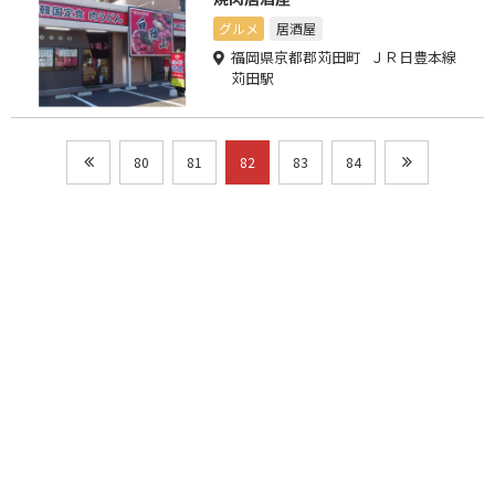
グルメ
居酒屋
福岡県京都郡苅田町 ＪＲ日豊本線
苅田駅
80
81
82
83
84