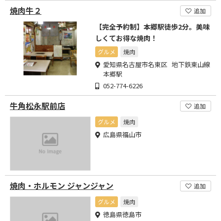
焼肉牛２
追加
【完全予約制】本郷駅徒歩2分。美味
しくてお得な焼肉！
グルメ
焼肉
愛知県名古屋市名東区 地下鉄東山線
本郷駅
052-774-6226
牛角松永駅前店
追加
グルメ
焼肉
広島県福山市
焼肉・ホルモン ジャンジャン
追加
グルメ
焼肉
徳島県徳島市