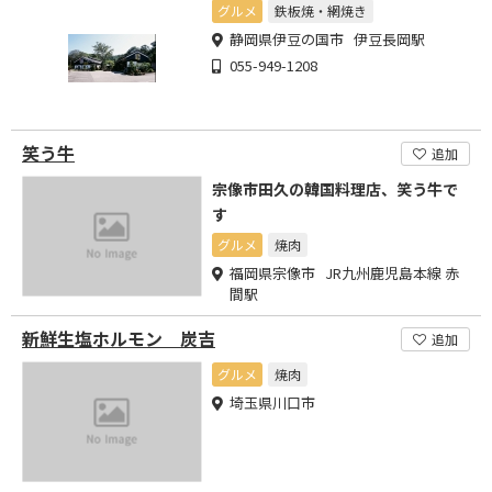
グルメ
鉄板焼・網焼き
静岡県伊豆の国市 伊豆長岡駅
055-949-1208
笑う牛
追加
宗像市田久の韓国料理店、笑う牛で
す
グルメ
焼肉
福岡県宗像市 JR九州鹿児島本線 赤
間駅
新鮮生塩ホルモン 炭吉
追加
グルメ
焼肉
埼玉県川口市