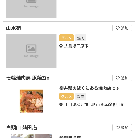
山水苑
追加
グルメ
焼肉
広島県三原市
七輪焼肉房 原始Zin
追加
柳井駅の近くにある焼肉店です
グルメ
焼肉
山口県柳井市 JR山陽本線 柳井駅
白頭山 苅田店
追加
焼肉居酒屋