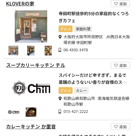
KLOVERの家
追加
寺田町駅徒歩約5分の家庭的なくつろ
ぎカフェ
グルメ
家庭料理
大阪府大阪市阿倍野区 JR西日本大阪
環状線 寺田町駅
06-4303-3478
スープカリーキッチン チル
追加
スパイシーだけど辛すぎず、まるで
薬膳のようないい香りが自慢のスー
プカリー
グルメ
カレー
和歌山県和歌山市 南海電気鉄道各線
和歌山市駅
073-427-2222
カレーキッチン か里音
追加