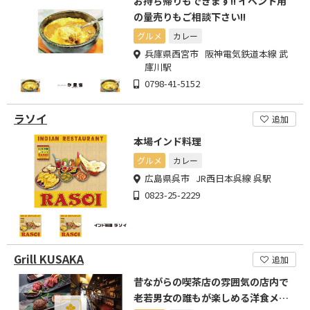
お持ち帰りもできます!! イベント用
の量売りもご相談下さい!!
グルメ
カレー
兵庫県西宮市 阪神電気鉄道本線 武
庫川駅
0798-41-5152
ラソイ
追加
本場インド料理
グルメ
カレー
広島県呉市 JR西日本呉線 呉駅
0823-25-2229
Grill KUSAKA
追加
昔ながらの喫茶店の雰囲気の店内で
老若男女の誰もが楽しめる洋食メニ