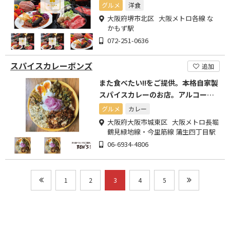
ューをご用意しております
グルメ
洋食
大阪府堺市北区 大阪メトロ各線 な
かもず駅
072-251-0636
スパイスカレーボンズ
追加
また食べたい!!をご提供。本格自家製
スパイスカレーのお店。アルコール
有
グルメ
カレー
大阪府大阪市城東区 大阪メトロ長堀
鶴見緑地線・今里筋線 蒲生四丁目駅
06-6934-4806
1
2
3
4
5