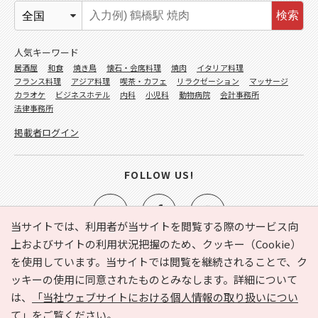
検索
人気キーワード
居酒屋
和食
焼き鳥
懐石・会席料理
焼肉
イタリア料理
フランス料理
アジア料理
喫茶・カフェ
リラクゼーション
マッサージ
カラオケ
ビジネスホテル
内科
小児科
動物病院
会計事務所
法律事務所
掲載者ログイン
FOLLOW US!
当サイトでは、利用者が当サイトを閲覧する際のサービス向
上およびサイトの利用状況把握のため、クッキー（Cookie）
を使用しています。当サイトでは閲覧を継続されることで、ク
e-NAVITA（イーナビタ）とは？
お気に入り
ヘルプ
ッキーの使用に同意されたものとみなします。詳細について
利用規約
個人情報の取り扱いについて
運営会社
は、
「当社ウェブサイトにおける個人情報の取り扱いについ
サイトマップ
広告掲載に関するお問い合わせ
て」
をご覧ください。