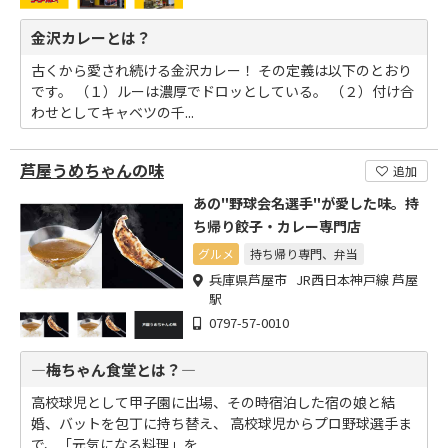
金沢カレーとは？
古くから愛され続ける金沢カレー！ その定義は以下のとおり
です。 （１）ルーは濃厚でドロッとしている。 （２）付け合
わせとしてキャベツの千...
芦屋うめちゃんの味
追加
あの"野球会名選手"が愛した味。持
ち帰り餃子・カレー専門店
グルメ
持ち帰り専門、弁当
兵庫県芦屋市 JR西日本神戸線 芦屋
駅
0797-57-0010
―梅ちゃん食堂とは？―
高校球児として甲子園に出場、その時宿泊した宿の娘と結
婚、バットを包丁に持ち替え、 高校球児からプロ野球選手ま
で、「元気になる料理」を...