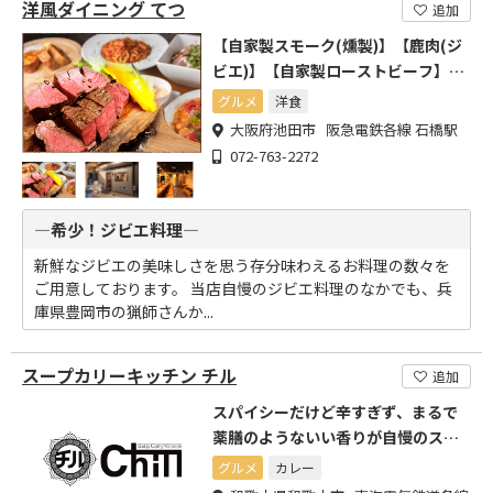
洋風ダイニング てつ
追加
【自家製スモーク(燻製)】【鹿肉(ジ
ビエ)】【自家製ローストビーフ】を
はじめとしたメニュー
グルメ
洋食
大阪府池田市 阪急電鉄各線 石橋駅
072-763-2272
―希少！ジビエ料理―
新鮮なジビエの美味しさを思う存分味わえるお料理の数々を
ご用意しております。 当店自慢のジビエ料理のなかでも、兵
庫県豊岡市の猟師さんか...
スープカリーキッチン チル
追加
スパイシーだけど辛すぎず、まるで
薬膳のようないい香りが自慢のスー
プカリー
グルメ
カレー