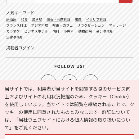
人気キーワード
居酒屋
和食
焼き鳥
懐石・会席料理
焼肉
イタリア料理
フランス料理
アジア料理
喫茶・カフェ
リラクゼーション
マッサージ
カラオケ
ビジネスホテル
内科
小児科
動物病院
会計事務所
法律事務所
掲載者ログイン
FOLLOW US!
当サイトでは、利用者が当サイトを閲覧する際のサービス向
上およびサイトの利用状況把握のため、クッキー（Cookie）
を使用しています。当サイトでは閲覧を継続されることで、ク
e-NAVITA（イーナビタ）とは？
お気に入り
ヘルプ
ッキーの使用に同意されたものとみなします。詳細について
利用規約
個人情報の取り扱いについて
運営会社
は、
「当社ウェブサイトにおける個人情報の取り扱いについ
サイトマップ
広告掲載に関するお問い合わせ
て」
をご覧ください。
サイトの内容に関するお問い合わせ