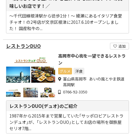
味しいお店です！／
～千代田線根津駅から徒歩1分！～ 綾瀬にあるイタリア食堂
チャオ！の2号店が文京区根津に2017.6.10オープンしまし
た！ 国産和牛の...
レストランDUO
追加
高岡市中心街を一望できるレストラ
ン
グルメ
洋食
富山県高岡市 あいの風とやま鉄道
高岡駅
0766-92-3350
レストランDUO(デュオ)のご紹介
1987年から2015年まで営業していた｢サッポロビアレストラ
ンデュオ｣が、｢レストランDUO｣としてお店の場所を御旅屋
セリオ7階...