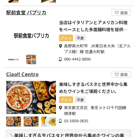
駅前食堂 パプリカ
追加
当店はイタリアンとアメリカン料理
をベースとした多国籍料理を提供し
ている食堂
グルメ
洋食
長野県大町市 JR東日本大糸（北アル
プス線）線 信濃大町駅
080-4442-8890
Ciao!! Centro
追加
美味しすぎるパスタと世界中から集
めたワインをご堪能ください。
グルメ
洋食
東京都文京区 東京メトロ千代田線
根津駅
03-5809-0635
＼美味しすぎる生パスタと世界中から集めたワインの美