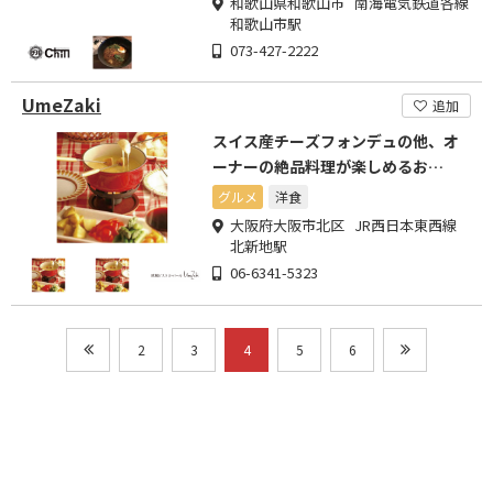
和歌山県和歌山市 南海電気鉄道各線
和歌山市駅
073-427-2222
UmeZaki
追加
スイス産チーズフォンデュの他、オ
ーナーの絶品料理が楽しめるお
店！！
グルメ
洋食
大阪府大阪市北区 JR西日本東西線
北新地駅
06-6341-5323
2
3
4
5
6