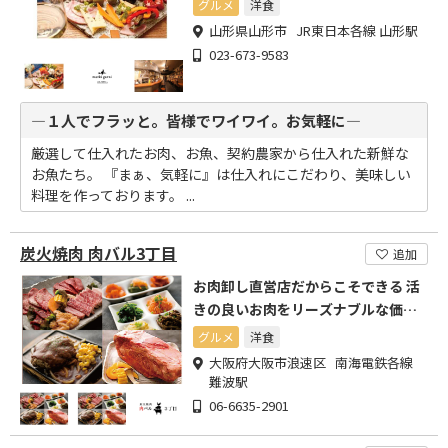
グルメ
洋食
山形県山形市 JR東日本各線 山形駅
023-673-9583
―１人でフラッと。皆様でワイワイ。お気軽に―
厳選して仕入れたお肉、お魚、契約農家から仕入れた新鮮な
お魚たち。 『まぁ、気軽に』は仕入れにこだわり、美味しい
料理を作っております。 ...
炭火焼肉 肉バル3丁目
追加
お肉卸し直営店だからこそできる 活
きの良いお肉をリーズナブルな価格
でご提供いたします!!
グルメ
洋食
大阪府大阪市浪速区 南海電鉄各線
難波駅
06-6635-2901