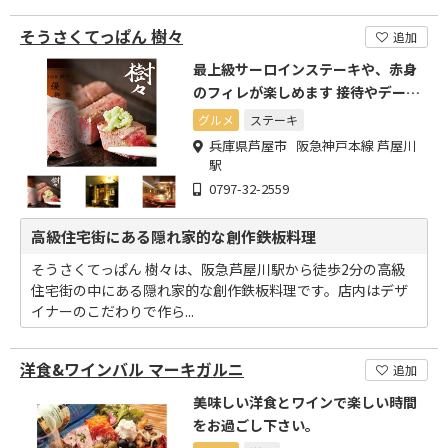
そうさくてっぱん 樹々
追加
最上級サーロインステーキや、赤身
のフィレが楽しめます 接待やデー
ト、記念日のご利用にどうぞ
グルメ
ステーキ
兵庫県芦屋市 阪急神戸本線 芦屋川
駅
0797-32-2559
高級住宅街にある隠れ家的な創作鉄板料理
そうさくてっぱん 樹々は、阪急芦屋川駅から徒歩2分の高級
住宅街の中にある隠れ家的な創作鉄板料理です。店内はデザ
イナーのこだわりで作ら...
洋食&ワインバル マーキガルニ
追加
美味しい洋食とワインで楽しい時間
をお過ごし下さい。