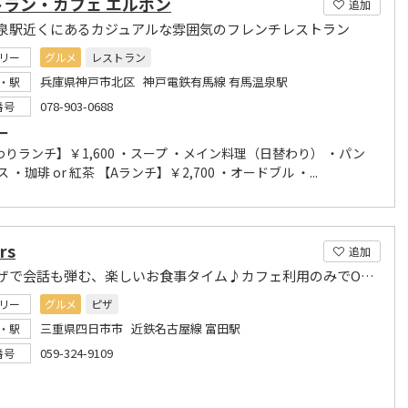
トラン・カフェ エルボン
追加
泉駅近くにあるカジュアルな雰囲気のフレンチレストラン
リー
グルメ
レストラン
兵庫県神戸市北区 神戸電鉄有馬線 有馬温泉駅
・駅
078-903-0688
番号
ー
りランチ】￥1,600 ・スープ ・メイン料理（日替わり） ・パン
ス ・珈琲 or 紅茶 【Aランチ】￥2,700 ・オードブル ・...
rs
追加
熱々ピザで会話も弾む、楽しいお食事タイム♪カフェ利用のみでOK!お気軽に足を運んでください
リー
グルメ
ピザ
三重県四日市市 近鉄名古屋線 富田駅
・駅
059-324-9109
番号