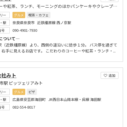
コーヒーや紅茶、ランチ、モーニングのほかパンケーキやクレープなど
リー
グルメ
喫茶・カフェ
奈良県奈良市 近鉄橿原線 西ノ京駅
・駅
090-4901-7930
番号
について―
駅（近鉄橿原線）より、西側の道沿いに徒歩１分。 バス停を過ぎて
、右手に見えるお店です。 こだわりのコーヒーや紅茶・ランチ・...
会社みト
追加
田市駅 ピッツェリアみト
リー
グルメ
ピザ
広島県安芸郡海田町 JR西日本山陽本線・呉線 海田駅
・駅
082-554-8017
番号