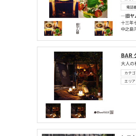
電話
―旧ヤ
十三年
中之島洋
BAR
カテゴ
エリア