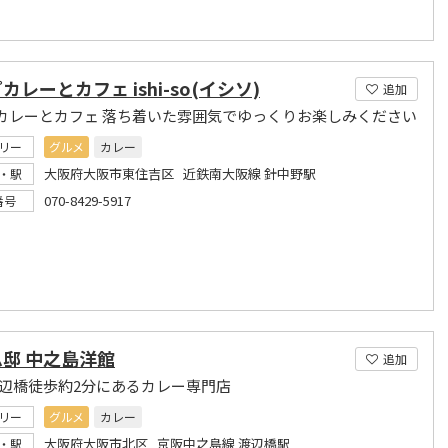
カレーとカフェ ishi-so(イシソ)
追加
カレーとカフェ 落ち着いた雰囲気でゆっくりお楽しみください
リー
グルメ
カレー
大阪府大阪市東住吉区 近鉄南大阪線 針中野駅
・駅
070-8429-5917
番号
邸 中之島洋館
追加
渡辺橋徒歩約2分にあるカレー専門店
リー
グルメ
カレー
大阪府大阪市北区 京阪中之島線 渡辺橋駅
・駅