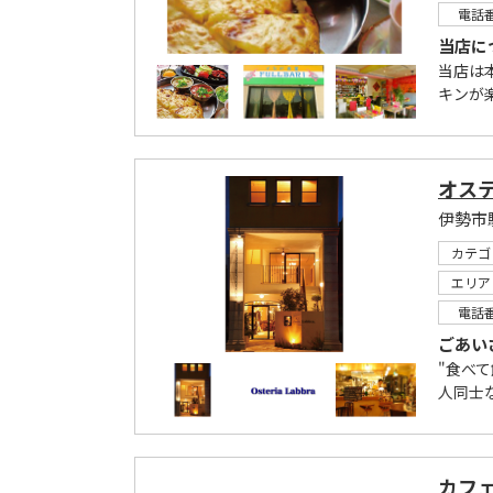
電話
当店に
当店は
キンが
オス
カテゴ
エリア
電話
ごあい
"食べ
人同士
カフ