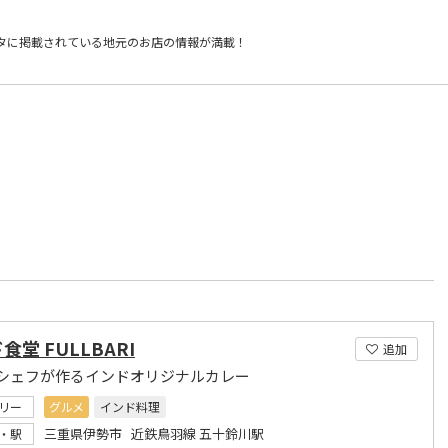
タに掲載されている
地元のお店の情報が満載！
）
食堂 FULLBARI
追加
シェフが作るインドオリジナルカレー
リー
グルメ
インド料理
三重県伊勢市 近鉄鳥羽線 五十鈴川駅
・駅