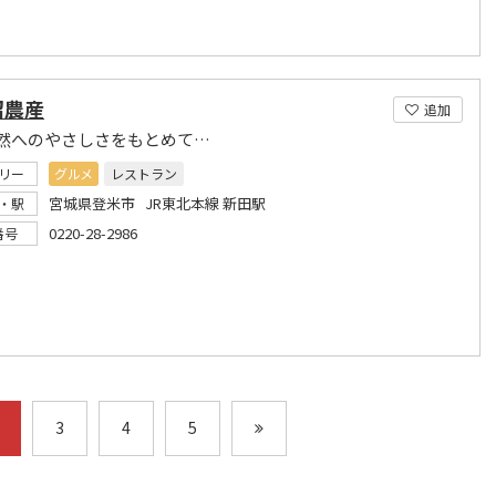
沼農産
追加
然へのやさしさをもとめて…
リー
グルメ
レストラン
宮城県登米市 JR東北本線 新田駅
・駅
0220-28-2986
番号
3
4
5