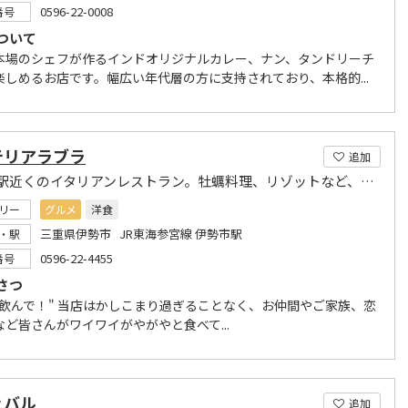
0596-22-0008
番号
ついて
本場のシェフが作るインドオリジナルカレー、ナン、タンドリーチ
楽しめるお店です。幅広い年代層の方に支持されており、本格的...
テリアラブラ
追加
伊勢市駅近くのイタリアンレストラン。牡蠣料理、リゾットなど、どれも美味。
リー
グルメ
洋食
三重県伊勢市 JR東海参宮線 伊勢市駅
・駅
0596-22-4455
番号
さつ
て飲んで！" 当店はかしこまり過ぎることなく、お仲間やご家族、恋
など皆さんがワイワイがやがやと食べて...
ェバル
追加