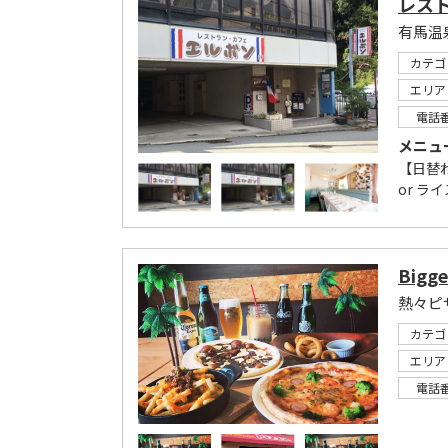
レス
有馬温
カテゴ
エリア
電話
メニュ
【日替わ
or ライ
Bigge
カテゴ
エリア
電話