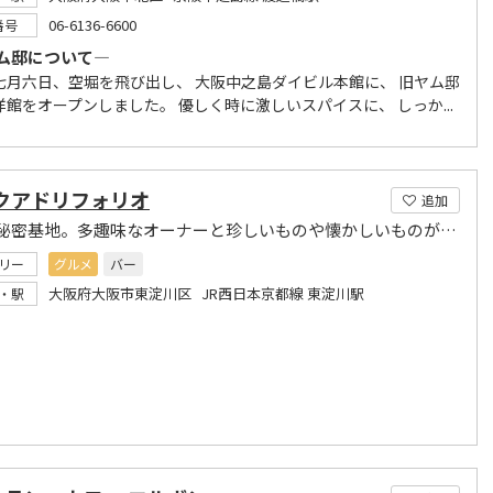
06-6136-6600
番号
ム邸について―
七月六日、空堀を飛び出し、 大阪中之島ダイビル本館に、 旧ヤム邸
館をオープンしました。 優しく時に激しいスパイスに、 しっか...
 クアドリフォリオ
追加
大人の秘密基地。多趣味なオーナーと珍しいものや懐かしいものがたくさんあります。 イベント多数。
リー
グルメ
バー
大阪府大阪市東淀川区 JR西日本京都線 東淀川駅
・駅