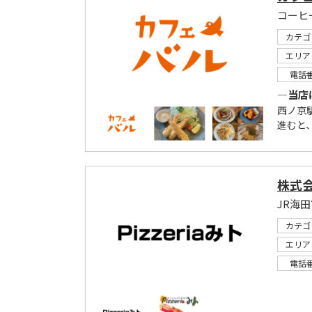
カテゴ
エリア
電話
―当店
西ノ京
進むと
株式
JR海
カテゴ
エリア
電話