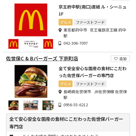
京王府中駅(南口)直結 ル・シーニュ
1F
グルメ
ファーストフード
東京都府中市 京王電鉄京王線 府中
駅
042-306-7097
佐世保C & Bバーガーズ 下京町店
追加
全て安全安心な国産の食材にこだわ
った佐世保バーガーの専門店
グルメ
ファーストフード
長崎県佐世保市 JR佐世保線 佐世保
駅
0956-55-6212
全て安心安全な国産の食材にこだわった佐世保バーガー
専門店