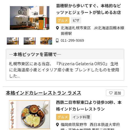
苗穂駅から歩いてすぐ、本格的なピ
ッツァとジェラートが愉しめるお店
グルメ
ピザ
北海道札幌市東区 JR北海道函館本線
苗穂駅
011-299-9369
―本格ピッツァを苗穂で―
札幌市東区にある当店、 『Pizzeria Gelateria ORSO』 生地
に北海道産小麦とイタリア産小麦を ブレンドしたものを使用
した...
本格インドカレーレストラン ラメス
追加
西鉄二日市駅東口より徒歩30秒、本
格インドカレーレストラン
グルメ
インド料理
福岡県筑紫野市 西日本鉄道大宰府
線・天神大牟田線 西鉄二日市駅