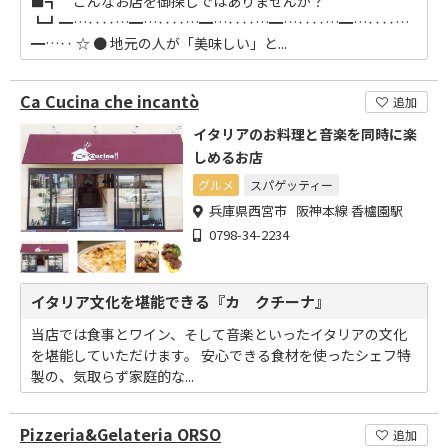
■┓ こんなお店を御探しではありませんか？
┗┛━…‥‥…━…‥‥…━…‥‥…━…‥‥…━…‥‥…
━…‥ ☆ ● 地元の人が「美味しい」と...
Ca Cucina che incantò
追加
イタリアのお料理と音楽を同時に楽
しめるお店
グルメ
スパゲッティー
兵庫県西宮市 阪神本線 香櫨園駅
0798-34-2234
イタリア文化を堪能できる『カ クチーナ』
当店では食事とワイン、そして音楽といったイタリアの文化
を堪能していただけます。 安心できる食材を使ったシェフ特
製の、気取らず家庭的な...
Pizzeria&Gelateria ORSO
追加