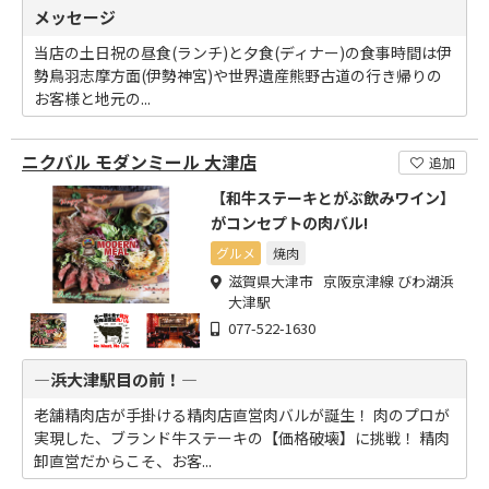
メッセージ
当店の土日祝の昼食(ランチ)と夕食(ディナー)の食事時間は伊
勢鳥羽志摩方面(伊勢神宮)や世界遺産熊野古道の行き帰りの
お客様と地元の...
ニクバル モダンミール 大津店
追加
【和牛ステーキとがぶ飲みワイン】
がコンセプトの肉バル!
グルメ
焼肉
滋賀県大津市 京阪京津線 びわ湖浜
大津駅
077-522-1630
―浜大津駅目の前！―
老舗精肉店が手掛ける精肉店直営肉バルが誕生！ 肉のプロが
実現した、ブランド牛ステーキの【価格破壊】に挑戦！ 精肉
卸直営だからこそ、お客...