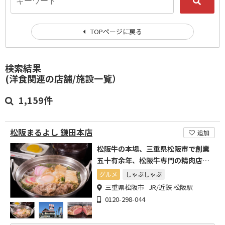
TOPページに戻る
検索結果
(洋食関連の店舗/施設一覧）
1,159件
松阪まるよし 鎌田本店
追加
松阪牛の本場、三重県松阪市で創業
五十有余年、松阪牛専門の精肉店と
直営レストラン
グルメ
しゃぶしゃぶ
三重県松阪市 JR/近鉄 松阪駅
0120-298-044