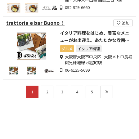
092-929-6660
trattoria e bar Buono！
追加
イタリア料理をはじめ、豊富なメニ
ューがお出迎え。あたたかな雰囲気
のくつろぎ空間。
グルメ
イタリア料理
大阪府大阪市中央区 大阪メトロ長堀
鶴見緑地線 松屋町駅
06-6125-5699
1
2
3
4
5