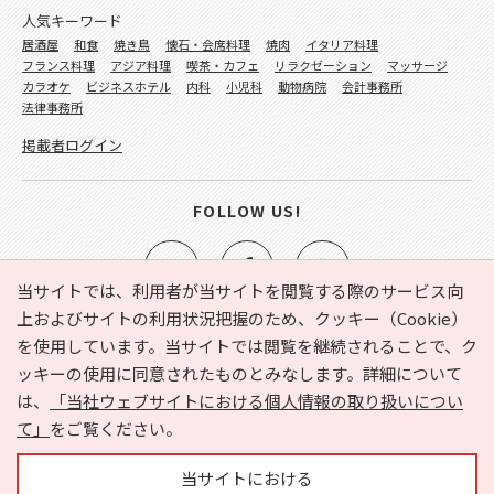
人気キーワード
居酒屋
和食
焼き鳥
懐石・会席料理
焼肉
イタリア料理
フランス料理
アジア料理
喫茶・カフェ
リラクゼーション
マッサージ
カラオケ
ビジネスホテル
内科
小児科
動物病院
会計事務所
法律事務所
掲載者ログイン
FOLLOW US!
当サイトでは、利用者が当サイトを閲覧する際のサービス向
上およびサイトの利用状況把握のため、クッキー（Cookie）
を使用しています。当サイトでは閲覧を継続されることで、ク
e-NAVITA（イーナビタ）とは？
お気に入り
ヘルプ
ッキーの使用に同意されたものとみなします。詳細について
利用規約
個人情報の取り扱いについて
運営会社
は、
「当社ウェブサイトにおける個人情報の取り扱いについ
サイトマップ
広告掲載に関するお問い合わせ
て」
をご覧ください。
サイトの内容に関するお問い合わせ
当サイトにおける