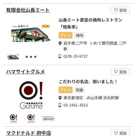
有限会社山長ミート
追加
山長ミート直営の焼肉レストラン
「短角亭」
グルメ
焼肉
岩手県二戸市 いわて銀河鉄道 二戸
駅
0195-23-6727
ハマサイトグルメ
追加
こだわりの名店、揃いました！
グルメ
和食
東京都港区 JR山手線 浜松町駅
03-3431-4332
マクドナルド 府中店
追加