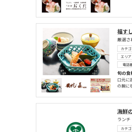
福す
カテゴ
エリア
電話
旬の食
口元に
の腕に
海鮮の
カテゴ