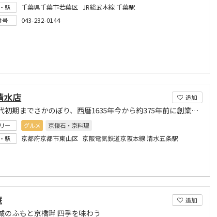
千葉県千葉市若葉区 JR総武本線 千葉駅
・駅
043-232-0144
番号
清水店
追加
江戸時代初期までさかのぼり、西暦1635年今から約375年前に創業致しました。
リー
グルメ
京懐石・京料理
京都府京都市東山区 京阪電気鉄道京阪本線 清水五条駅
・駅
庵
追加
城のふもと京橋畔 四季を味わう