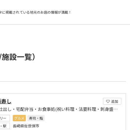
タに掲載されている
地元のお店の情報が満載！
/施設一覧）
衛寿し
追加
寿し・仕出し・宅配弁当・お食事処(祝い料理・法要料理・刺身盛り・オードブル・一品料理など)
リー
グルメ
寿司・鮨
長崎県佐世保市
・駅