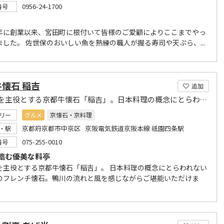
0956-24-1700
番号
年に創業以来、宮田町に根付いて皆様のご愛顧によりここまでやっ
ました。 佐世保のおいしい魚を熟練の職人が握る寿司や天ぷら、...
懐石 稲吉
追加
京都牛を主役とする京都牛懐石「稲吉」。日本料理の概念にとらわれない新感覚のフレンチ懐石。
リー
グルメ
京懐石・京料理
京都府京都市中京区 京阪電気鉄道京阪本線 祇園四条駅
・駅
075-255-0010
番号
臨む優美な料亭
を主役とする京都牛懐石「稲吉」。 日本料理の概念にとらわれない
のフレンチ懐石。鴨川の流れと風を感じながらご堪能いただけま