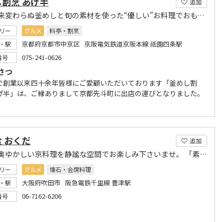
割烹 あげ半
追加
創業以来変わらぬ釜めしと旬の素材を使った“優しい”お料理でおもてなし致します。
リー
グルメ
料亭・割烹
京都府京都市中京区 京阪電気鉄道京阪本線 祇園四条駅
・駅
075-241-0626
番号
さつ
で創業以来四十余年皆様にご愛顧いただいております「釜めし割
げ半」は、ご縁ありまして京都先斗町に出店の運びとなりました。
 おくだ
追加
繊細で奥ゆかしい京料理を静謐な空間でお楽しみ下さいませ。 「素材を味わう 季節を味わう」
リー
グルメ
懐石・会席料理
大阪府吹田市 阪急電鉄千里線 豊津駅
・駅
06-7162-6206
番号