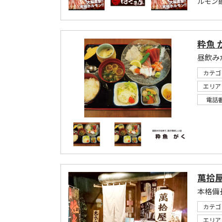
ルモン
粋魚 
昼飲み
カテゴ
エリア
電話
萬拾屋
本格備
カテゴ
エリア