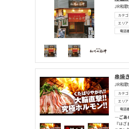
JR和
カテゴ
エリア
電話
串焼き
カテゴ
エリア
電話
―ごあ
『はざ