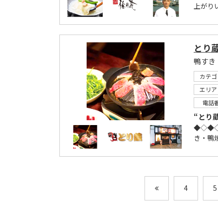
上がり
とり
カテゴ
エリア
電話
“とり
◆◇◆
き・鴨
4
5