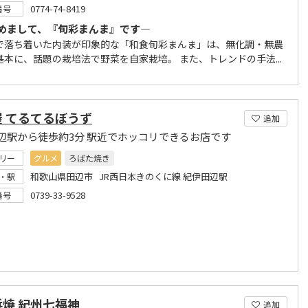
0774-74-8419
番号
めまして、『旬彩まんま』です―
で落ち着いた内装が印象的な「和食旬彩まんま」は、無化調・無農
基本に、話題の栽培法で野菜を自家栽培。 また、トレンドの手法...
屋 てるてるぼうず
追加
辺駅から徒歩約3分 駅近でホッコリできるお店です
リー
グルメ
ろばた焼き
和歌山県田辺市 JR西日本きのくに線 紀伊田辺駅
・駅
0739-33-9528
番号
焼 紀州七福神
追加