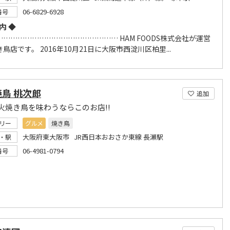
06-6829-6928
番号
内 ◆
………………………………………… HAM FOODS株式会社が運営
鳥店です。 2016年10月21日に大阪市西淀川区柏里...
鳥 桃次郎
追加
火焼き鳥を味わうならこのお店!!
リー
グルメ
焼き鳥
大阪府東大阪市 JR西日本おおさか東線 長瀬駅
・駅
06-4981-0794
番号