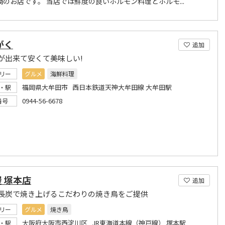
鍋のお店です。 当店では鮮度の良いホルモン料理とホルモ...
がく
追加
が出来て安くて美味しい!
リー
グルメ
海鮮料理
福岡県大牟田市 西日本鉄道天神大牟田線 大牟田駅
・駅
0944-56-6678
番号
 塚本店
追加
長炭で焼き上げるこだわりの焼き鳥をご提供
リー
グルメ
焼き鳥
大阪府大阪市西淀川区 JR東海道本線（神戸線） 塚本駅
・駅