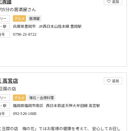
家清國
追加
約5分の居酒屋さん
リー
グルメ
居酒屋
兵庫県豊岡市 JR西日本山陰本線 豊岡駅
・駅
0796-23-8722
番号
 高宮店
追加
豆腐の店
リー
グルメ
懐石・会席料理
福岡県福岡市南区 西日本鉄道天神大牟田線 高宮駅
・駅
092-526-1688
番号
と豆腐の店 梅の花」ではお客様の健康を考えて、 安心してお召し