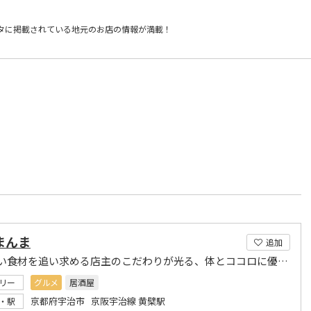
タに掲載されている
地元のお店の情報が満載！
）
まんま
追加
美味しい食材を追い求める店主のこだわりが光る、体とココロに優しい和食を提供します。
リー
グルメ
居酒屋
京都府宇治市 京阪宇治線 黄檗駅
・駅