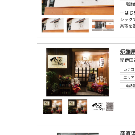
電話
―はじ
シック
薬等を
炉端
紀伊田
カテゴ
エリア
電話
産直浜