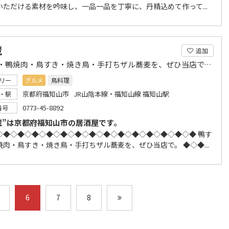
いただける素材を吟味し、一品一品を丁寧に、丹精込めて作って...
蔵
追加
鴨すき・鴨焼肉・鳥すき・焼き鳥・手打ちザル蕎麦を、ぜひ当店で。H28.8より別館OPEN
リー
グルメ
鳥料理
京都府福知山市 JR山陰本線・福知山線 福知山駅
・駅
0773-45-8892
番号
蔵”は京都府福知山市の居酒屋です。
◇◆◇◆◇◆◇◆◇◆◇◆◇◆◇◆◇◆◇◆◇◆◇◆◇◆◇◆ 鴨す
焼肉・鳥すき・焼き鳥・手打ちザル蕎麦を、ぜひ当店で。 ◆◇◆...
6
7
8