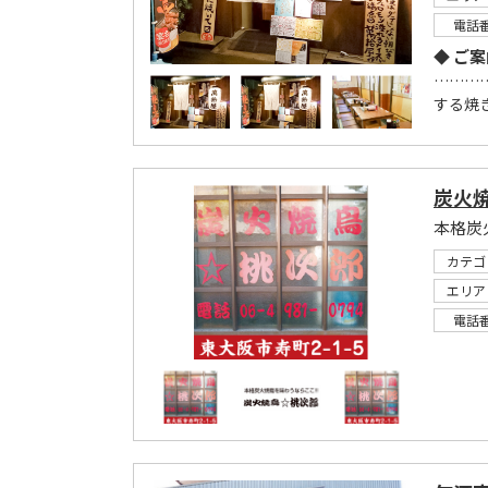
電話
◆ ご案
…………
する焼き
炭火焼
本格炭
カテゴ
エリア
電話