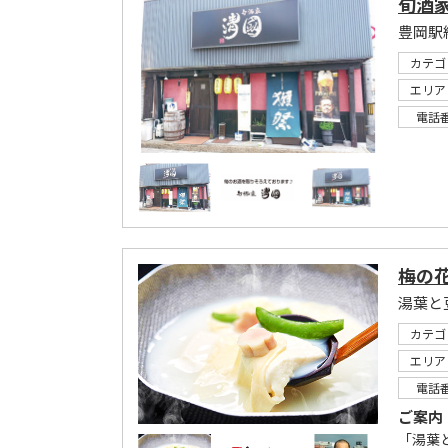
旬酒
豊岡駅
カテゴ
エリア
電話
梅の花
湯葉と
カテゴ
エリア
電話
ご案内
「湯葉