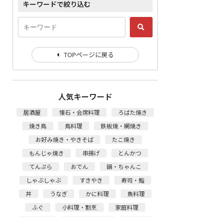
キーワードで絞り込む
TOPページに戻る
人気キーワード
居酒屋
懐石・会席料理
ろばた焼き
焼き鳥
鳥料理
鉄板焼・網焼き
お好み焼き・やきそば
たこ焼き
もんじゃ焼き
串揚げ
とんかつ
てんぷら
おでん
鍋・ちゃんこ
しゃぶしゃぶ
すきやき
寿司・鮨
丼
うなぎ
かに料理
魚料理
ふぐ
小料理・割烹
家庭料理