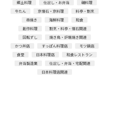
郷土料理
仕出し・お弁当
磯料理
牛たん
京懐石・京料理
料亭・割烹
串焼き
海鮮料理
和食
創作料理
割烹・料亭・懐石関連
回転ずし
焼き鳥・炉端焼き関連
かつ丼店
すっぽん料理店
モツ鍋店
食堂
日本料理店
和食レストラン
弁当製造業
仕出し・弁当・宅配関連
日本料理店関連