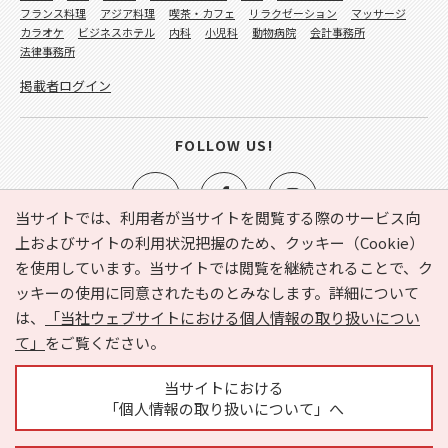
フランス料理
アジア料理
喫茶・カフェ
リラクゼーション
マッサージ
カラオケ
ビジネスホテル
内科
小児科
動物病院
会計事務所
法律事務所
掲載者ログイン
FOLLOW US!
当サイトでは、利用者が当サイトを閲覧する際のサービス向
上およびサイトの利用状況把握のため、クッキー（Cookie）
を使用しています。当サイトでは閲覧を継続されることで、ク
e-NAVITA（イーナビタ）とは？
お気に入り
ヘルプ
ッキーの使用に同意されたものとみなします。詳細について
利用規約
個人情報の取り扱いについて
運営会社
は、
「当社ウェブサイトにおける個人情報の取り扱いについ
サイトマップ
広告掲載に関するお問い合わせ
て」
をご覧ください。
サイトの内容に関するお問い合わせ
当サイトにおける
「個人情報の取り扱いについて」へ