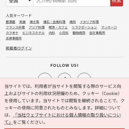
検索
人気キーワード
居酒屋
和食
焼き鳥
懐石・会席料理
焼肉
イタリア料理
フランス料理
アジア料理
喫茶・カフェ
リラクゼーション
マッサージ
カラオケ
ビジネスホテル
内科
小児科
動物病院
会計事務所
法律事務所
掲載者ログイン
FOLLOW US!
当サイトでは、利用者が当サイトを閲覧する際のサービス向
上およびサイトの利用状況把握のため、クッキー（Cookie）
を使用しています。当サイトでは閲覧を継続されることで、ク
e-NAVITA（イーナビタ）とは？
お気に入り
ヘルプ
ッキーの使用に同意されたものとみなします。詳細について
利用規約
個人情報の取り扱いについて
運営会社
は、
「当社ウェブサイトにおける個人情報の取り扱いについ
サイトマップ
広告掲載に関するお問い合わせ
て」
をご覧ください。
サイトの内容に関するお問い合わせ