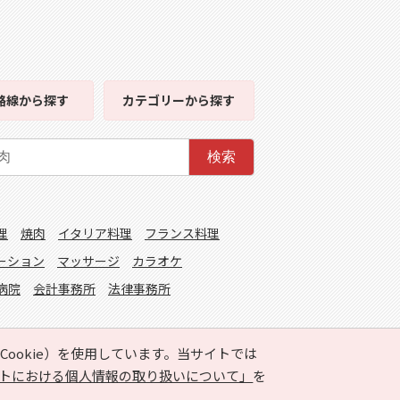
路線
から探す
カテゴリー
から探す
検索
理
焼肉
イタリア料理
フランス料理
ーション
マッサージ
カラオケ
病院
会計事務所
法律事務所
ookie）を使用しています。当サイトでは
トにおける個人情報の取り扱いについて」
を