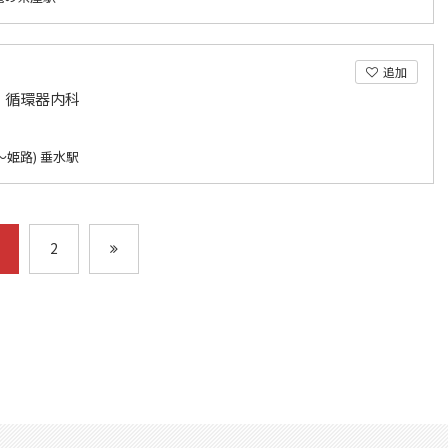
追加
、循環器内科
～姫路) 垂水駅
2