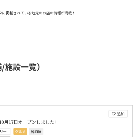
タに掲載されている
地元のお店の情報が満載！
舗/施設一覧）
追加
年10月17日オープンしました!
リー
グルメ
居酒屋