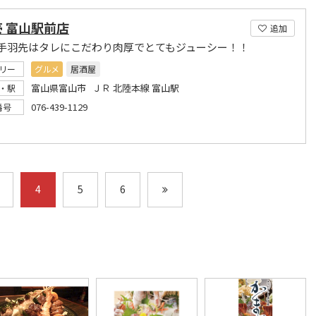
 富山駅前店
追加
手羽先はタレにこだわり肉厚でとてもジューシー！！
リー
グルメ
居酒屋
富山県富山市 ＪＲ 北陸本線 富山駅
・駅
076-439-1129
番号
4
5
6