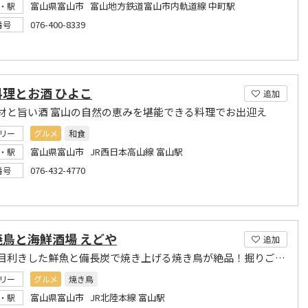
富山県富山市 富山地方鉄道富山市内軌道線 中町駅
・駅
076-400-8339
番号
料理とお酒 ひよこ
追加
材と旨い酒 富山の自然の恵みを堪能できる料理でお出迎え
リー
グルメ
和食
富山県富山市 JR西日本高山線 富山駅
・駅
076-432-4770
番号
焼鳥と海鮮酒場 えどや
追加
店主が目利きした鮮魚と備長炭で焼き上げる焼き鳥が絶品！掘りごたつの宴会も可能！
リー
グルメ
焼き鳥
富山県富山市 JR北陸本線 富山駅
・駅