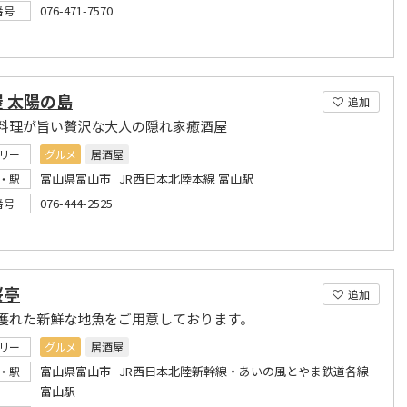
076-471-7570
番号
 太陽の島
追加
料理が旨い贅沢な大人の隠れ家癒酒屋
リー
グルメ
居酒屋
富山県富山市 JR西日本北陸本線 富山駅
・駅
076-444-2525
番号
桜亭
追加
獲れた新鮮な地魚をご用意しております。
リー
グルメ
居酒屋
富山県富山市 JR西日本北陸新幹線・あいの風とやま鉄道各線
・駅
富山駅