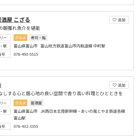
酒屋 こざる
追加
の朝獲れ魚介を堪能
リー
グルメ
寿司・鮨
富山県富山市 富山地方鉄道富山市内軌道線 中町駅
・駅
076-493-5515
番号
香
追加
なしする心と居心地の良い空間で香り高い料理とひとときを
リー
グルメ
居酒屋
富山県富山市 JR西日本北陸新幹線・あいの風とやま鉄道各線
・駅
富山駅
076-432-3355
番号