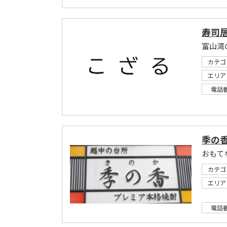
寿司居
富山湾
カテゴ
エリア
電話
季の
おもて
カテゴ
エリア
電話