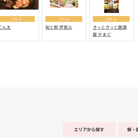
グルメ
グルメ
グルメ
ごん太
旬と鮮 伊真沁
きっときっと居酒
屋 かまど
エリア
から探す
駅・