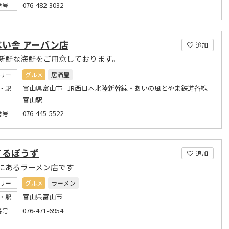
076-482-3032
番号
べい舎 アーバン店
追加
新鮮な海鮮をご用意しております。
リー
グルメ
居酒屋
富山県富山市 JR西日本北陸新幹線・あいの風とやま鉄道各線
・駅
富山駅
076-445-5522
番号
てるぼうず
追加
にあるラーメン店です
リー
グルメ
ラーメン
富山県富山市
・駅
076-471-6954
番号