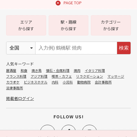
PAGE TOP
エリア
駅・路線
カテゴリー
から探す
から探す
から探す
検索
人気キーワード
居酒屋
和食
焼き鳥
懐石・会席料理
焼肉
イタリア料理
フランス料理
アジア料理
喫茶・カフェ
リラクゼーション
マッサージ
カラオケ
ビジネスホテル
内科
小児科
動物病院
会計事務所
法律事務所
掲載者ログイン
FOLLOW US!