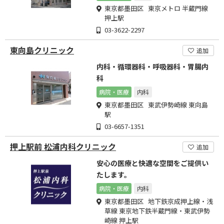
東京都墨田区 東京メトロ 半蔵門線
押上駅
03-3622-2297
東向島クリニック
追加
内科・循環器科・呼吸器科・胃腸内
科
病院・医療
内科
東京都墨田区 東武伊勢崎線 東向島
駅
03-6657-1351
押上駅前 松浦内科クリニック
追加
安心の医療と快適な空間をご提供い
たします。
病院・医療
内科
東京都墨田区 地下鉄京成押上線・浅
草線 東京地下鉄半蔵門線・東武伊勢
崎線 押上駅