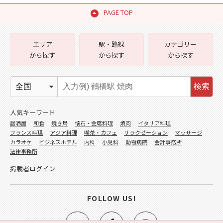
PAGE TOP
エリア
駅・路線
カテゴリー
から探す
から探す
から探す
検索
人気キーワード
居酒屋
和食
焼き鳥
懐石・会席料理
焼肉
イタリア料理
フランス料理
アジア料理
喫茶・カフェ
リラクゼーション
マッサージ
カラオケ
ビジネスホテル
内科
小児科
動物病院
会計事務所
法律事務所
掲載者ログイン
FOLLOW US!