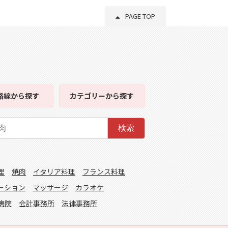
PAGE TOP
路線
から探す
カテゴリー
から探す
検索
理
焼肉
イタリア料理
フランス料理
ーション
マッサージ
カラオケ
病院
会計事務所
法律事務所