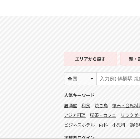
エリア
から探す
駅・
人気キーワード
居酒屋
和食
焼き鳥
懐石・会席料
アジア料理
喫茶・カフェ
リラクゼ
ビジネスホテル
内科
小児科
動物
掲載者ログイン