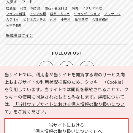
人気キーワード
居酒屋
和食
焼き鳥
懐石・会席料理
焼肉
イタリア料理
フランス料理
アジア料理
喫茶・カフェ
リラクゼーション
マッサージ
カラオケ
ビジネスホテル
内科
小児科
動物病院
会計事務所
法律事務所
掲載者ログイン
FOLLOW US!
当サイトでは、利用者が当サイトを閲覧する際のサービス向
上およびサイトの利用状況把握のため、クッキー（Cookie）
を使用しています。当サイトでは閲覧を継続されることで、ク
e-NAVITA（イーナビタ）とは？
お気に入り
ヘルプ
ッキーの使用に同意されたものとみなします。詳細について
利用規約
個人情報の取り扱いについて
運営会社
は、
「当社ウェブサイトにおける個人情報の取り扱いについ
サイトマップ
広告掲載に関するお問い合わせ
て」
をご覧ください。
サイトの内容に関するお問い合わせ
当サイトにおける
「個人情報の取り扱いについて」へ