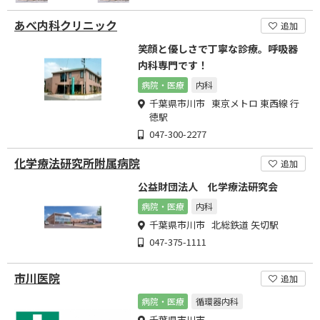
あべ内科クリニック
追加
笑顔と優しさで丁寧な診療。呼吸器
内科専門です！
病院・医療
内科
千葉県市川市 東京メトロ 東西線 行
徳駅
047-300-2277
化学療法研究所附属病院
追加
公益財団法人 化学療法研究会
病院・医療
内科
千葉県市川市 北総鉄道 矢切駅
047-375-1111
市川医院
追加
病院・医療
循環器内科
千葉県市川市